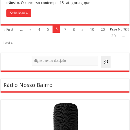
trânsito. O concurso contempla 15 categorias, que …
Saiba Mais »
6
« First
...
«
4
5
7
8
»
10
20
Page 6 of 833
30
...
Last »
Pesquisar
Rádio Nosso Bairro