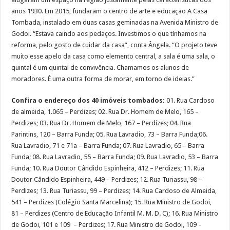
anos 1930. Em 2015, fundaram o centro de arte e educação A Casa
Tombada, instalado em duas casas geminadas na Avenida Ministro de
Godoi. “Estava caindo aos pedaços. Investimos o que tínhamos na
reforma, pelo gosto de cuidar da casa”, conta Ângela. “O projeto teve
muito esse apelo da casa como elemento central, a sala é uma sala, o
quintal é um quintal de convivência. Chamamos os alunos de
moradores. É uma outra forma de morar, em torno de ideias.”
Confira o endereço dos 40 imóveis tombados:
01. Rua Cardoso
de almeida, 1.065 – Perdizes; 02. Rua Dr. Homem de Melo, 165 –
Perdizes; 03. Rua Dr. Homem de Melo, 167 – Perdizes; 04. Rua
Parintins, 120 – Barra Funda; 05. Rua Lavradio, 73 – Barra Funda;06.
Rua Lavradio, 71 e 71a – Barra Funda; 07. Rua Lavradio, 65 – Barra
Funda; 08. Rua Lavradio, 55 – Barra Funda; 09. Rua Lavradio, 53 – Barra
Funda; 10. Rua Doutor Cândido Espinheira, 412 – Perdizes; 11. Rua
Doutor Cândido Espinheira, 449 – Perdizes; 12. Rua Turiassu, 98 –
Perdizes; 13. Rua Turiassu, 99 – Perdizes; 14. Rua Cardoso de Almeida,
541 – Perdizes (Colégio Santa Marcelina); 15. Rua Ministro de Godoi,
81 – Perdizes (Centro de Educação Infantil M. M. D. C); 16. Rua Ministro
de Godoi, 101 e 109 – Perdizes; 17. Rua Ministro de Godoi, 109 –