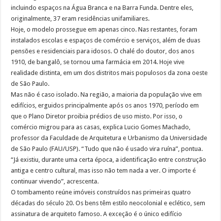
incluindo espaços na Água Branca e na Barra Funda. Dentre eles,
originalmente, 37 eram residências unifamiliares.
Hoje, o modelo prossegue em apenas cinco. Nas restantes, foram
instalados escolas e espaços de comércio e serviços, além de duas
pensões e residenciais para idosos. O chalé do doutor, dos anos
1910, de bangalô, se tornou uma farmácia em 2014. Hoje vive
realidade distinta, em um dos distritos mais populosos da zona oeste
de São Paulo.
Mas não é caso isolado. Na região, a maioria da população vive em
edifícios, erguidos principalmente após os anos 1970, período em
que o Plano Diretor proibia prédios de uso misto. Por isso, o
comércio migrou para as casas, explica Lucio Gomes Machado,
professor da Faculdade de Arquitetura e Urbanismo da Universidade
de São Paulo (FAU/USP). “Tudo que não é usado vira ruína”, pontua.
“Já existiu, durante uma certa época, a identificação entre construção
antiga e centro cultural, mas isso não tem nada a ver. O importe é
continuar vivendo”, acrescenta.
O tombamento reúne imóveis construídos nas primeiras quatro
décadas do século 20. Os bens têm estilo neocolonial e eclético, sem
assinatura de arquiteto famoso. A exceção é o único edifício