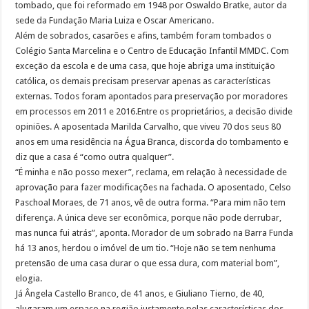
tombado, que foi reformado em 1948 por Oswaldo Bratke, autor da
sede da Fundação Maria Luiza e Oscar Americano.
Além de sobrados, casarões e afins, também foram tombados o
Colégio Santa Marcelina e o Centro de Educação Infantil MMDC. Com
exceção da escola e de uma casa, que hoje abriga uma instituição
católica, os demais precisam preservar apenas as características
externas. Todos foram apontados para preservação por moradores
em processos em 2011 e 2016.Entre os proprietários, a decisão divide
opiniões. A aposentada Marilda Carvalho, que viveu 70 dos seus 80
anos em uma residência na Água Branca, discorda do tombamento e
diz que a casa é “como outra qualquer”.
“É minha e não posso mexer”, reclama, em relação à necessidade de
aprovação para fazer modificações na fachada. O aposentado, Celso
Paschoal Moraes, de 71 anos, vê de outra forma. “Para mim não tem
diferença. A única deve ser econômica, porque não pode derrubar,
mas nunca fui atrás”, aponta. Morador de um sobrado na Barra Funda
há 13 anos, herdou o imóvel de um tio. “Hoje não se tem nenhuma
pretensão de uma casa durar o que essa dura, com material bom”,
elogia.
Já Ângela Castello Branco, de 41 anos, e Giuliano Tierno, de 40,
alugaram um espaço na região justamente pelas características dos