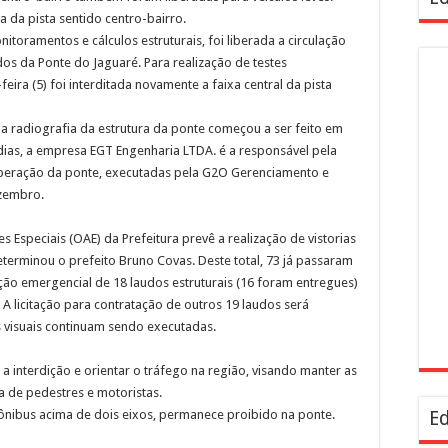
a da pista sentido centro-bairro.
itoramentos e cálculos estruturais, foi liberada a circulação
dos da Ponte do Jaguaré. Para realização de testes
ira (5) foi interditada novamente a faixa central da pista
a radiografia da estrutura da ponte começou a ser feito em
dias, a empresa EGT Engenharia LTDA. é a responsável pela
peração da ponte, executadas pela G2O Gerenciamento e
ezembro.
Especiais (OAE) da Prefeitura prevê a realização de vistorias
terminou o prefeito Bruno Covas. Deste total, 73 já passaram
tação emergencial de 18 laudos estruturais (16 foram entregues)
 A licitação para contratação de outros 19 laudos será
s visuais continuam sendo executadas.
 interdição e orientar o tráfego na região, visando manter as
a de pedestres e motoristas.
 ônibus acima de dois eixos, permanece proibido na ponte.
Ed