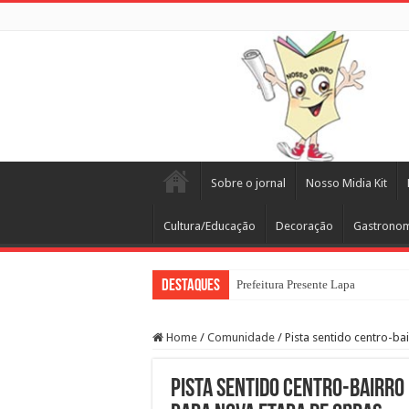
Sobre o jornal
Nosso Midia Kit
Cultura/Educação
Decoração
Gastrono
Destaques
Prefeitura Presente Lapa
Home
/
Comunidade
/
Pista sentido centro-ba
Pista sentido centro-bairro 