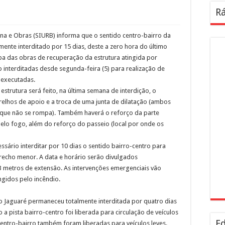
Rá
ana e Obras (SIURB) informa que o sentido centro-bairro da
mente interditado por 15 dias, deste a zero hora do último
a das obras de recuperação da estrutura atingida por
o interditadas desde segunda-feira (5) para realização de
o executadas.
strutura será feito, na última semana de interdição, o
elhos de apoio e a troca de uma junta de dilatação (ambos
 que não se rompa). Também haverá o reforço da parte
pelo fogo, além do reforço do passeio (local por onde os
sário interditar por 10 dias o sentido bairro-centro para
recho menor. A data e horário serão divulgados
 metros de extensão. As intervenções emergenciais vão
ngidos pelo incêndio.
do Jaguaré permaneceu totalmente interditada por quatro dias
 a pista bairro-centro foi liberada para circulação de veículos
Ed
 centro-bairro também foram liberadas para veículos leves.