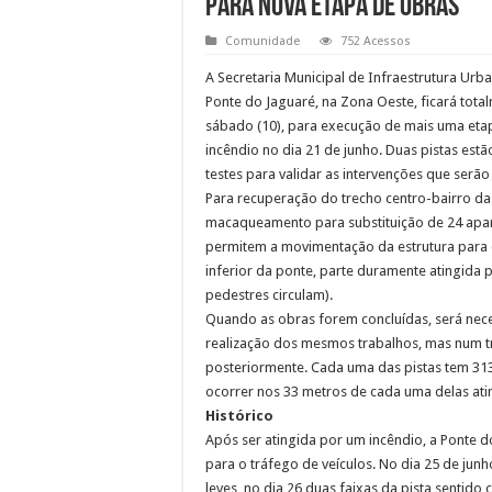
para nova etapa de obras
Comunidade
752 Acessos
A Secretaria Municipal de Infraestrutura Urb
Ponte do Jaguaré, na Zona Oeste, ficará total
sábado (10), para execução de mais uma etap
incêndio no dia 21 de junho. Duas pistas estã
testes para validar as intervenções que serã
Para recuperação do trecho centro-bairro da e
macaqueamento para substituição de 24 apar
permitem a movimentação da estrutura para
inferior da ponte, parte duramente atingida 
pedestres circulam).
Quando as obras forem concluídas, será neces
realização dos mesmos trabalhos, mas num t
posteriormente. Cada uma das pistas tem 313
ocorrer nos 33 metros de cada uma delas ati
Histórico
Após ser atingida por um incêndio, a Ponte 
para o tráfego de veículos. No dia 25 de junho
leves, no dia 26 duas faixas da pista sentido