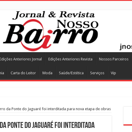
Edições Anteriores Jornal
Edições Anteriores Revista
Nossos Parceiros
mia
Carta do Leitor
Moda
Saúde/Estética
Serviços
Vip
irro da Ponte do Jaguaré foi interditada para nova etapa de obras
Pes
da Ponte do Jaguaré foi interditada