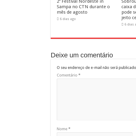
2º Festival Nordeste in
Sobrou
Sampa no CTN durante o
caixa 
mês de agosto
pode s
jeito c
6 dias ago
6 dias 
Deixe um comentário
O seu endereço de e-mail não será publicado
Comentário
*
Nome
*