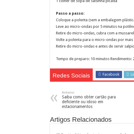
1 colher de sopa de salsinha picada
Representantes de bairros ap
Passo a passo:
Coloque a polenta (sem a embalagem plástica
Leve ao micro-ondas por 5 minutos na potênci
Retire do micro-ondas, cubra com a mussarel
Volte a polenta para o micro-ondas por mais 
Retire do micro-ondas e antes de servir salpi
Tempo de preparo: 10 minutos Rendimento: 
Facebook
L
Redes Sociais
Anterior
Saiba como obter cartão para
deficiente ou idoso em
estacionamentos
Artigos Relacionados