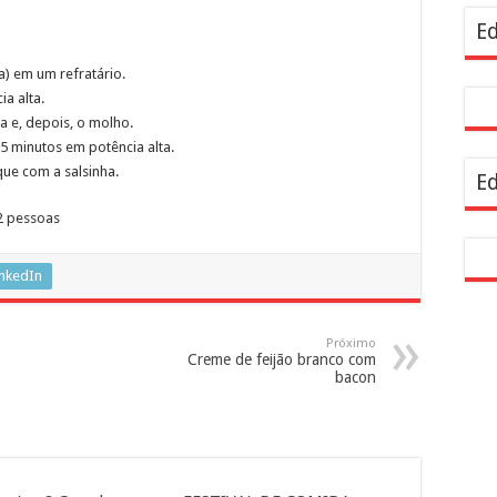
resentam demandas de zeladoria na Casa Civil
Ed
) em um refratário.
a alta.
a e, depois, o molho.
5 minutos em potência alta.
que com a salsinha.
Ed
2 pessoas
inkedIn
Próximo
Creme de feijão branco com
bacon