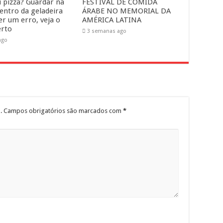
 pizza? Guardar na
FESTIVAL DE COMIDA
dentro da geladeira
ÁRABE NO MEMORIAL DA
er um erro, veja o
AMÉRICA LATINA
erto
3 semanas ago
ago
.
Campos obrigatórios são marcados com
*