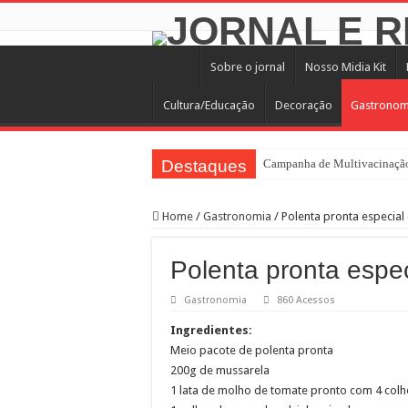
Sobre o jornal
Nosso Midia Kit
Cultura/Educação
Decoração
Gastronom
Destaques
Campanha de Multivacinação
TEIAs ampliam programação gr
Home
/
Gastronomia
/
Polenta pronta especia
Pedal de Ativação da Trilha I
2º Festival Nordeste in Samp
Polenta pronta espe
2ª Reunião Ordinária do Comi
Gastronomia
860 Acessos
Jornada do Patrimônio 2026 a
Ingredientes:
Sobrou pizza? Guardar na caix
Meio pacote de polenta pronta
12 plataformas de apoio à ap
200g de mussarela
1 lata de molho de tomate pronto com 4 col
9ª Semana Municipal da Prime