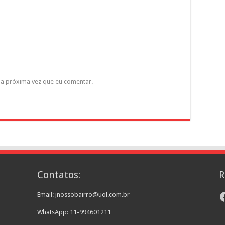
a próxima vez que eu comentar.
Contatos:
R
F
Email: jnossobairro@uol.com.br
WhatsApp: 11-994601211