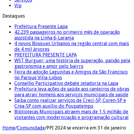
Vip
Destaques
Prefeitura Presente Lapa
42.239 passageiros no primeiro mês de operação
assistida na Linha 6-Laranja
4 novos Bosques Urbanos na região central com mais
de 4 mil árvores
PREFEITURA PRESENTE LAPA
WST Burguer: uma história de superação, paixão pela
gastronomia e amor pelo bairro
Feira de adoção Lagunitas e Amigos de São Francisco
no Parque Villa-Lobos
Conselho Participativo debate zeladoria na Lapa
Prefeitura leva ações de saúde aos canteiros de obras
para atrair homens aos serviços municipais de saúde
Saiba como realizar serviços de Creci-SP, Coren-SP e
Crea-SP com auxílio do Poupatempo
Bibliotecas Municipais atraem mais de 1,5 milhão de
visitantes com modernização e programação cultural
Home
/
Comunidade
/
PPI 2024 se encerra em 31 de janeiro