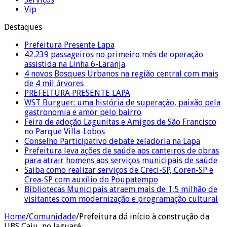
Vip
Destaques
Prefeitura Presente Lapa
42.239 passageiros no primeiro mês de operação
assistida na Linha 6-Laranja
4 novos Bosques Urbanos na região central com mais
de 4 mil árvores
PREFEITURA PRESENTE LAPA
WST Burguer: uma história de superação, paixão pela
gastronomia e amor pelo bairro
Feira de adoção Lagunitas e Amigos de São Francisco
no Parque Villa-Lobos
Conselho Participativo debate zeladoria na Lapa
Prefeitura leva ações de saúde aos canteiros de obras
para atrair homens aos serviços municipais de saúde
Saiba como realizar serviços de Creci-SP, Coren-SP e
Crea-SP com auxílio do Poupatempo
Bibliotecas Municipais atraem mais de 1,5 milhão de
visitantes com modernização e programação cultural
Home
/
Comunidade
/
Prefeitura dá início à construção da
UBS Caju, no Jaguaré