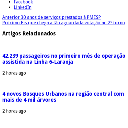
Facebook
LinkedIn
Anterior
30 anos de serviços prestados à PMESP
Próximo
Eis que chega a tão aguardada votação no 2º turno
Artigos Relacionados
42.239 passageiros no primeiro mês de operação
assistida na Linha 6-Laranja
2 horas ago
4 novos Bosques Urbanos na região central com
mais de 4 mil árvores
2 horas ago