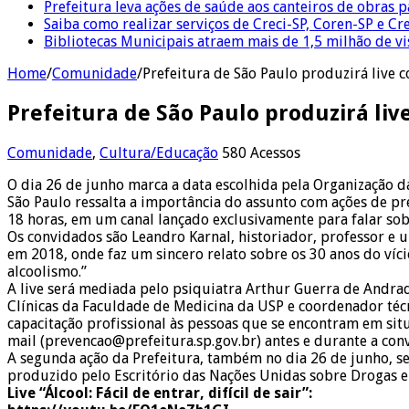
Prefeitura leva ações de saúde aos canteiros de obras 
Saiba como realizar serviços de Creci-SP, Coren-SP e 
Bibliotecas Municipais atraem mais de 1,5 milhão de v
Home
/
Comunidade
/
Prefeitura de São Paulo produzirá live 
Prefeitura de São Paulo produzirá li
Comunidade
,
Cultura/Educação
580 Acessos
O dia 26 de junho marca a data escolhida pela Organização da
São Paulo ressalta a importância do assunto com ações de prev
18 horas, em um canal lançado exclusivamente para falar sob
Os convidados são Leandro Karnal, historiador, professor e 
em 2018, onde faz um sincero relato sobre os 30 anos do víci
alcoolismo.”
A live será mediada pelo psiquiatra Arthur Guerra de Andrad
Clínicas da Faculdade de Medicina da USP e coordenador técn
capacitação profissional às pessoas que se encontram em situ
mail (prevencao@prefeitura.sp.gov.br) antes e durante a conv
A segunda ação da Prefeitura, também no dia 26 de junho, s
produzido pelo Escritório das Nações Unidas sobre Drogas e C
Live “Álcool: Fácil de entrar, difícil de sair”: