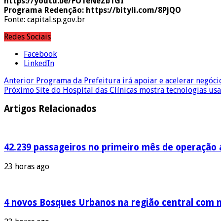
https://youtu.be/FO1eNeZb1GI
Programa Redenção: https://bityli.com/8PjQO
Fonte: capital.sp.gov.br
Redes Sociais
Facebook
LinkedIn
Anterior
Programa da Prefeitura irá apoiar e acelerar negócio
Próximo
Site do Hospital das Clínicas mostra tecnologias u
Artigos Relacionados
42.239 passageiros no primeiro mês de operação a
23 horas ago
4 novos Bosques Urbanos na região central com m