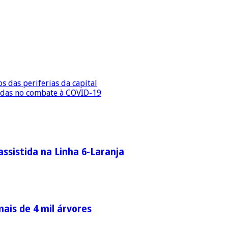
s das periferias da capital
sadas no combate à COVID-19
ssistida na Linha 6-Laranja
ais de 4 mil árvores