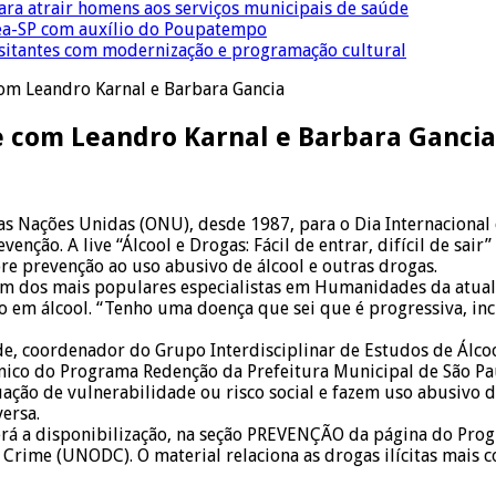
para atrair homens aos serviços municipais de saúde
Crea-SP com auxílio do Poupatempo
isitantes com modernização e programação cultural
com Leandro Karnal e Barbara Gancia
ve com Leandro Karnal e Barbara Gancia
s Nações Unidas (ONU), desde 1987, para o Dia Internacional c
enção. A live “Álcool e Drogas: Fácil de entrar, difícil de sair
re prevenção ao uso abusivo de álcool e outras drogas.
um dos mais populares especialistas em Humanidades da atualid
o em álcool. “Tenho uma doença que sei que é progressiva, inc
e, coordenador do Grupo Interdisciplinar de Estudos de Álcool
ico do Programa Redenção da Prefeitura Municipal de São Paul
ação de vulnerabilidade ou risco social e fazem uso abusivo de
ersa.
erá a disponibilização, na seção PREVENÇÃO da página do Prog
rime (UNODC). O material relaciona as drogas ilícitas mais co