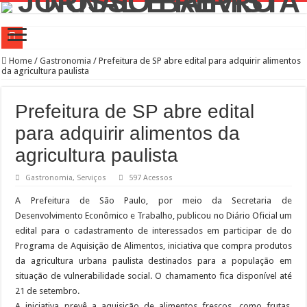
Campanha de Multivacinação começa nos 645 municípios de SP
Home
/
Gastronomia
/
Prefeitura de SP abre edital para adquirir alimentos
da agricultura paulista
TEIAs ampliam programação gratuita em agosto com atividades voltadas à inovaç
Pedal de Ativação da Trilha Interparques abrem inscrições para maior trilha de S
Prefeitura de SP abre edital
2º Festival Nordeste in Sampa no CTN durante o mês de agosto
para adquirir alimentos da
2ª Reunião Ordinária do Comitê Diretivo da Distrital Oeste da ACSP
agricultura paulista
Jornada do Patrimônio 2026 abre inscrições para programação de cursos
Gastronomia
,
Serviços
597 Acessos
Sobrou pizza? Guardar na caixa dentro da geladeira pode ser um erro, veja o jeito
A Prefeitura de São Paulo, por meio da Secretaria de
12 plataformas de apoio à aprendizagem usadas por estudantes da rede estadual 
Desenvolvimento Econômico e Trabalho, publicou no Diário Oficial um
edital para o cadastramento de interessados em participar de do
9ª Semana Municipal da Primeira Infância
Programa de Aquisição de Alimentos, iniciativa que compra produtos
Representantes de bairros apresentam demandas de zeladoria na Casa Civil
da agricultura urbana paulista destinados para a população em
situação de vulnerabilidade social. O chamamento fica disponível até
21 de setembro.
A iniciativa prevê a aquisição de alimentos frescos, como frutas,