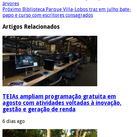
árvores
Próximo
Biblioteca Parque Villa-Lobos traz em julho bate-
papo e curso com escritores consagrados
Artigos Relacionados
TEIAs ampliam programação gratuita em
agosto com atividades voltadas à inovação,
gestão e geração de renda
6 dias ago