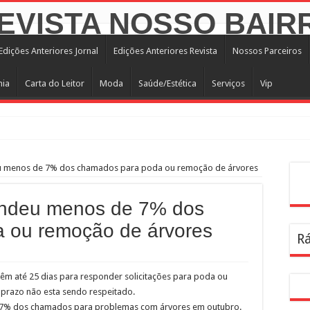
Edições Anteriores Jornal
Edições Anteriores Revista
Nossos Parceiros
mia
Carta do Leitor
Moda
Saúde/Estética
Serviços
Vip
ro mês de operação assistida na Linha 6-Laranja
eu menos de 7% dos chamados para poda ou remoção de árvores
egião central com mais de 4 mil árvores
Pes
APA
tendeu menos de 7% dos
 superação, paixão pela gastronomia e amor pelo bairro
 ou remoção de árvores
Rá
Amigos de São Francisco no Parque Villa-Lobos
e zeladoria na Lapa
têm até 25 dias para responder solicitações para poda ou
e aos canteiros de obras para atrair homens aos serviços municipais de saúde
prazo não esta sendo respeitado.
 de Creci-SP, Coren-SP e Crea-SP com auxílio do Poupatempo
e 7% dos chamados para problemas com árvores em outubro.