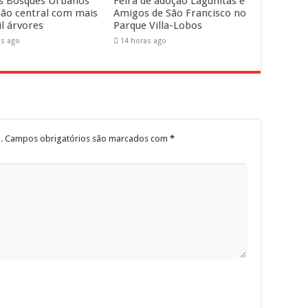
s Bosques Urbanos
Feira de adoção Lagunitas e
ião central com mais
Amigos de São Francisco no
il árvores
Parque Villa-Lobos
as ago
14 horas ago
.
Campos obrigatórios são marcados com
*