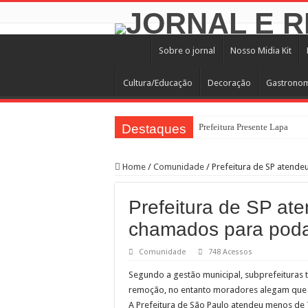
Sobre o jornal
Nosso Midia Kit
Cultura/Educação
Decoração
Gastrono
Destaques
Prefeitura Presente Lapa
42.239 passageiros no primei
Home
/
Comunidade
/
Prefeitura de SP atend
4 novos Bosques Urbanos na r
PREFEITURA PRESENTE L
Prefeitura de SP a
WST Burguer: uma história de
chamados para poda
Feira de adoção Lagunitas e 
Comunidade
748 Acessos
Conselho Participativo debat
Segundo a gestão municipal, subprefeituras 
Prefeitura leva ações de saúd
remoção, no entanto moradores alegam que 
Saiba como realizar serviços
A Prefeitura de São Paulo atendeu menos d