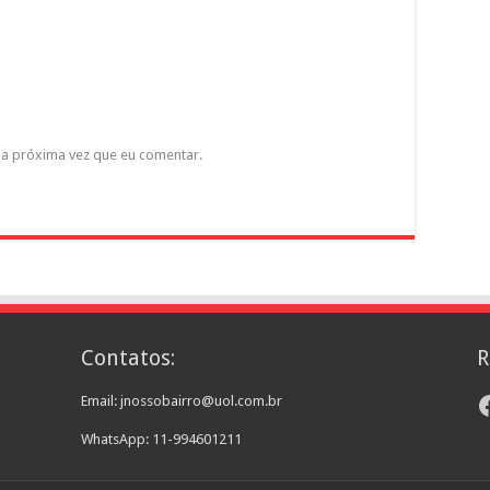
a próxima vez que eu comentar.
Contatos:
R
F
Email: jnossobairro@uol.com.br
WhatsApp: 11-994601211