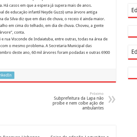
ta. Há casos em que a espera já supera mais de anos.
m mais de 1,5 milhão de visitantes com modernização e programação cultural
Ed
al de educação infantil Neyde Guzzi) uma árvore antiga
da Silva diz que em dias de chuva, o receio é ainda maior.
 galho em cima do telhado, em dia de chuva. Choveu, a gente
rvore”, conta.
e rua Visconde de Indaiatuba, entre outras, todas na área de
o com o mesmo problema. A Secretaria Municipal das
Ed
tembro deste ano, 60 mil árvores foram podadas e outras 6900
inkedIn
Próximo
Subprefeitura da Lapa não
proíbe e nem coíbe ação de
ambulantes