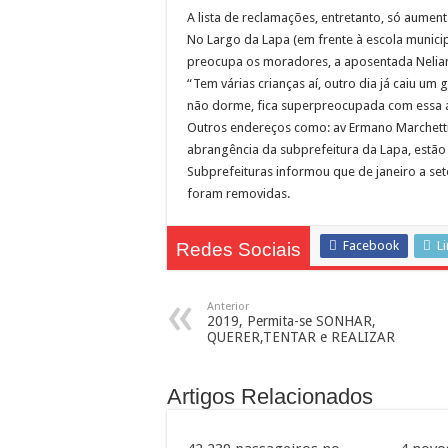
A lista de reclamações, entretanto, só aumen
Bibliotecas Municipais atrae
No Largo da Lapa (em frente à escola municip
preocupa os moradores, a aposentada Neliana 
“Tem várias crianças aí, outro dia já caiu um
não dorme, fica superpreocupada com essa á
Outros endereços como: av Ermano Marchetti 
abrangência da subprefeitura da Lapa, estã
Subprefeituras informou que de janeiro a se
foram removidas.
Facebook
L
Redes Sociais
Anterior
2019, Permita-se SONHAR,
QUERER,TENTAR e REALIZAR
Artigos Relacionados