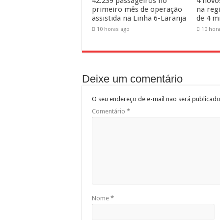
42.239 passageiros no
4 novo
primeiro mês de operação
na reg
assistida na Linha 6-Laranja
de 4 m
10 horas ago
10 hor
Deixe um comentário
O seu endereço de e-mail não será publicado
Comentário
*
Nome
*