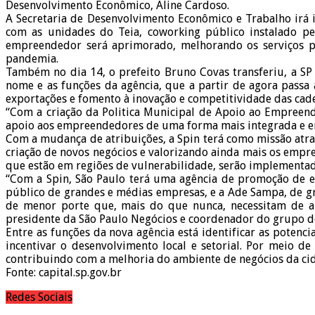
Desenvolvimento Econômico, Aline Cardoso.
A Secretaria de Desenvolvimento Econômico e Trabalho irá i
com as unidades do Teia, coworking público instalado p
empreendedor será aprimorado, melhorando os serviços 
pandemia.
Também no dia 14, o prefeito Bruno Covas transferiu, a SP
nome e as funções da agência, que a partir de agora passa 
exportações e fomento à inovação e competitividade das cad
“Com a criação da Politica Municipal de Apoio ao Empree
apoio aos empreendedores de uma forma mais integrada e enx
Com a mudança de atribuições, a Spin terá como missão atrai
criação de novos negócios e valorizando ainda mais os emp
que estão em regiões de vulnerabilidade, serão implementadas
“Com a Spin, São Paulo terá uma agência de promoção de 
público de grandes e médias empresas, e a Ade Sampa, de g
de menor porte que, mais do que nunca, necessitam de ap
presidente da São Paulo Negócios e coordenador do grupo de
Entre as funções da nova agência está identificar as poten
incentivar o desenvolvimento local e setorial. Por meio de
contribuindo com a melhoria do ambiente de negócios da ci
Fonte: capital.sp.gov.br
Redes Sociais