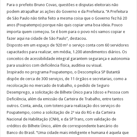
Para o prefeito Bruno Covas, questões e disputas eleitorais não
podem atrapalhar as ações do Governo e da Prefeitura. “A Prefeitura
de São Paulo não tinha feito a mesma coisa que o Governo fez há 20
anos (Poupatempo) porque não quis copiar uma boa ideia. Pouco
importa quem começou. Se é bom para o povo nós vamos copiar e
fazer aqui na cidade de São Paulo”, destacou.
Disposto em um espaço de 920 m² o serviço conta com 60 servidores
capacitados para realizar, em média, 1.200 atendimentos diários. Os
conceitos de acessibilidade integral garantem segurança e autonomia
para usuários com deficiência física, auditiva ou visual.
Inspirado no programa Poupatempo, o Descomplica SP Butantã
dispõe de cerca de 300 serviços, de 11 órgãos e secretarias, como a
recolocação no mercado de trabalho, o pedido de Seguro
Desemprego, a solicitação de Bilhete Único para Idoso e Pessoa com
Deficiência, além da emissão da Carteira de Trabalho, entre tantos
outros. Conta, ainda, com totens para realização dos serviços do
Poupatempo, como a solicitação de 2ª via do RG e da Carteira
Nacional de Habilitação (CNH), e da SPTrans, com validação de
créditos do Bilhete Único, além de correspondente bancário do
Banco do Brasil. “Uma cidade mais inteligente e humana é aquela que