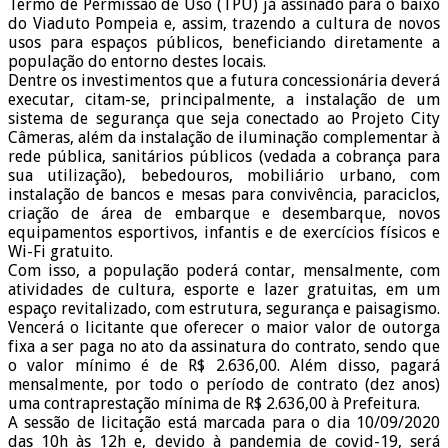
Termo de Permissão de Uso (TPU) já assinado para o baixo
do Viaduto Pompeia e, assim, trazendo a cultura de novos
usos para espaços públicos, beneficiando diretamente a
população do entorno destes locais.
Dentre os investimentos que a futura concessionária deverá
executar, citam-se, principalmente, a instalação de um
sistema de segurança que seja conectado ao Projeto City
Câmeras, além da instalação de iluminação complementar à
rede pública, sanitários públicos (vedada a cobrança para
sua utilização), bebedouros, mobiliário urbano, com
instalação de bancos e mesas para convivência, paraciclos,
criação de área de embarque e desembarque, novos
equipamentos esportivos, infantis e de exercícios físicos e
Wi-Fi gratuito.
Com isso, a população poderá contar, mensalmente, com
atividades de cultura, esporte e lazer gratuitas, em um
espaço revitalizado, com estrutura, segurança e paisagismo.
Vencerá o licitante que oferecer o maior valor de outorga
fixa a ser paga no ato da assinatura do contrato, sendo que
o valor mínimo é de R$ 2.636,00. Além disso, pagará
mensalmente, por todo o período de contrato (dez anos)
uma contraprestação mínima de R$ 2.636,00 à Prefeitura.
A sessão de licitação está marcada para o dia 10/09/2020
das 10h às 12h e, devido à pandemia de covid-19, será