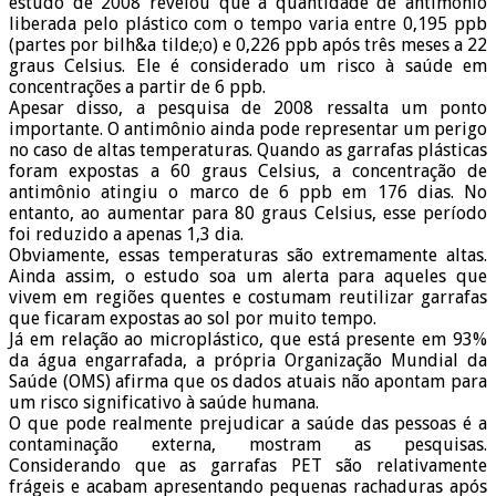
estudo de 2008 revelou que a quantidade de antimônio
liberada pelo plástico com o tempo varia entre 0,195 ppb
(partes por bilh&a tilde;o) e 0,226 ppb após três meses a 22
graus Celsius. Ele é considerado um risco à saúde em
concentrações a partir de 6 ppb.
Apesar disso, a pesquisa de 2008 ressalta um ponto
importante. O antimônio ainda pode representar um perigo
no caso de altas temperaturas. Quando as garrafas plásticas
foram expostas a 60 graus Celsius, a concentração de
antimônio atingiu o marco de 6 ppb em 176 dias. No
entanto, ao aumentar para 80 graus Celsius, esse período
foi reduzido a apenas 1,3 dia.
Obviamente, essas temperaturas são extremamente altas.
Ainda assim, o estudo soa um alerta para aqueles que
vivem em regiões quentes e costumam reutilizar garrafas
que ficaram expostas ao sol por muito tempo.
Já em relação ao microplástico, que está presente em 93%
da água engarrafada, a própria Organização Mundial da
Saúde (OMS) afirma que os dados atuais não apontam para
um risco significativo à saúde humana.
O que pode realmente prejudicar a saúde das pessoas é a
contaminação externa, mostram as pesquisas.
Considerando que as garrafas PET são relativamente
frágeis e acabam apresentando pequenas rachaduras após