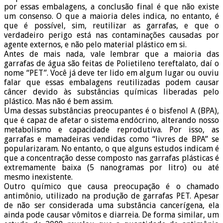
por essas embalagens, a conclusão final é que não existe
um consenso. O que a maioria deles indica, no entanto, é
que é possível, sim, reutilizar as garrafas, e que o
verdadeiro perigo está nas contaminações causadas por
agente externos, e não pelo material plástico em si.
Antes de mais nada, vale lembrar que a maioria das
garrafas de água são feitas de Polietileno tereftalato, daí o
nome “PET”. Você já deve ter lido em algum lugar ou ouviu
falar que essas embalagens reutilizadas podem causar
câncer devido às substâncias químicas liberadas pelo
plástico. Mas não é bem assim.
Uma dessas substâncias preocupantes é o bisfenol A (BPA),
que é capaz de afetar o sistema endócrino, alterando nosso
metabolismo e capacidade reprodutiva. Por isso, as
garrafas e mamadeiras vendidas como “livres de BPA” se
popularizaram. No entanto, o que alguns estudos indicam é
que a concentração desse composto nas garrafas plásticas é
extremamente baixa (5 nanogramas por litro) ou até
mesmo inexistente.
Outro químico que causa preocupação é o chamado
antimônio, utilizado na produção de garrafas PET. Apesar
de não ser considerada uma substância cancerígena, ela
ainda pode causar vômitos e diarreia. De forma similar, um