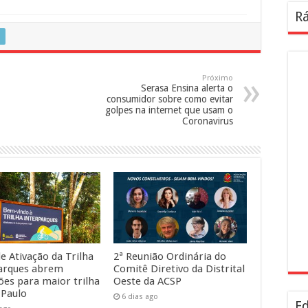
Rá
Próximo
Serasa Ensina alerta o
consumidor sobre como evitar
golpes na internet que usam o
Coronavirus
e Ativação da Trilha
2ª Reunião Ordinária do
arques abrem
Comitê Diretivo da Distrital
ções para maior trilha
Oeste da ACSP
 Paulo
6 dias ago
Ed