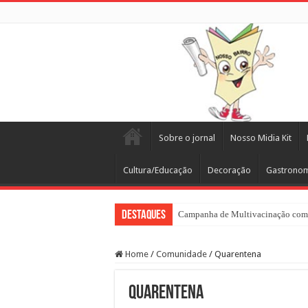
Sobre o jornal
Nosso Midia Kit
Cultura/Educação
Decoração
Gastrono
Destaques
Campanha de Multivacinação come
Home
/
Comunidade
/
Quarentena
Quarentena