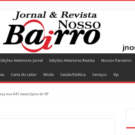
Edições Anteriores Jornal
Edições Anteriores Revista
Nossos Parceiros
mia
Carta do Leitor
Moda
Saúde/Estética
Serviços
Vip
ça nos 645 municípios de SP
Pes