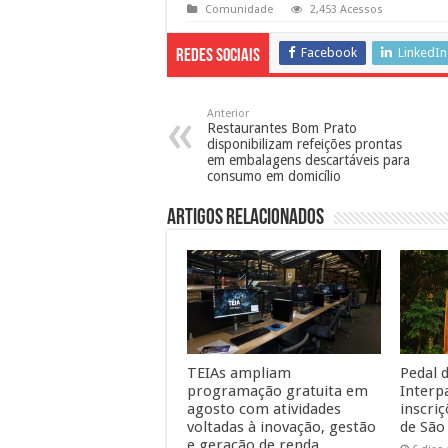
Comunidade
2,453 Acessos
Facebook
LinkedIn
Redes Sociais
Anterior
Restaurantes Bom Prato
disponibilizam refeições prontas
em embalagens descartáveis para
consumo em domicílio
Artigos Relacionados
TEIAs ampliam
Pedal d
programação gratuita em
Interp
agosto com atividades
inscri
voltadas à inovação, gestão
de São
e geração de renda