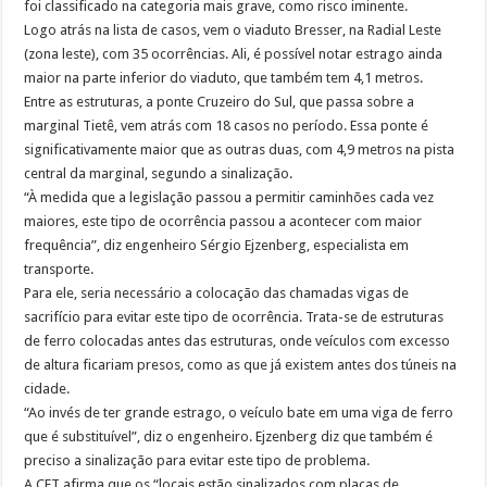
foi classificado na categoria mais grave, como risco iminente.
Logo atrás na lista de casos, vem o viaduto Bresser, na Radial Leste
(zona leste), com 35 ocorrências. Ali, é possível notar estrago ainda
maior na parte inferior do viaduto, que também tem 4,1 metros.
Entre as estruturas, a ponte Cruzeiro do Sul, que passa sobre a
marginal Tietê, vem atrás com 18 casos no período. Essa ponte é
significativamente maior que as outras duas, com 4,9 metros na pista
central da marginal, segundo a sinalização.
“À medida que a legislação passou a permitir caminhões cada vez
maiores, este tipo de ocorrência passou a acontecer com maior
frequência”, diz engenheiro Sérgio Ejzenberg, especialista em
transporte.
Para ele, seria necessário a colocação das chamadas vigas de
sacrifício para evitar este tipo de ocorrência. Trata-se de estruturas
de ferro colocadas antes das estruturas, onde veículos com excesso
de altura ficariam presos, como as que já existem antes dos túneis na
cidade.
“Ao invés de ter grande estrago, o veículo bate em uma viga de ferro
que é substituível”, diz o engenheiro. Ejzenberg diz que também é
preciso a sinalização para evitar este tipo de problema.
A CET afirma que os “locais estão sinalizados com placas de