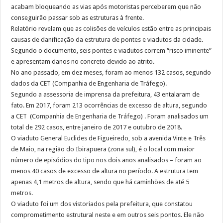
acabam bloqueando as vias após motoristas perceberem que não
conseguirão passar sob as estruturas à frente.
Relatório revelam que as colisões de veículos estão entre as principais
causas de danificação da estrutura de pontes e viadutos da cidade.
Segundo o documento, seis pontes e viadutos correm “risco iminente”
e apresentam danos no concreto devido ao atrito.
No ano passado, em dez meses, foram ao menos 132 casos, segundo
dados da CET (Companhia de Engenharia de Tráfego).
Segundo a assessoria de imprensa da prefeitura, 43 entalaram de
fato. Em 2017, foram 213 ocorrências de excesso de altura, segundo
a CET (Companhia de Engenharia de Tráfego) . Foram analisados um
total de 292 casos, entre janeiro de 2017 e outubro de 2018.
O viaduto General Euclides de Figueiredo, sob a avenida Vinte e Três
de Maio, na região do Ibirapuera (zona sul), é o local com maior
número de episódios do tipo nos dois anos analisados – foram ao
menos 40 casos de excesso de altura no período. A estrutura tem
apenas 4,1 metros de altura, sendo que há caminhões de até 5
metros.
O viaduto foi um dos vistoriados pela prefeitura, que constatou
comprometimento estrutural neste e em outros seis pontos. Ele não