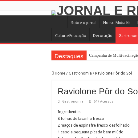
Sobre o jornal
Nosso Midia Kit
Cultura/Educação
Decoração
Gastronom
Destaques
Campanha de Multivacinação
TEIAs ampliam programação gr
Home
/
Gastronomia
/
Raviolone Pôr do Sol
Pedal de Ativação da Trilha I
2º Festival Nordeste in Samp
Raviolone Pôr do So
2ª Reunião Ordinária do Comi
Gastronomia
647 Acessos
Jornada do Patrimônio 2026 a
Ingredientes:
Sobrou pizza? Guardar na caix
8 folhas de lasanha fresca
12 plataformas de apoio à ap
2 maços de espinafre fresco desfolhado
1 cebola pequena picada bem miúdo
9ª Semana Municipal da Prime