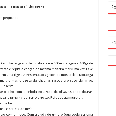
resentam demandas de zeladoria na Casa Civil
passar na massa e 1 de reserva)
Ed
em pequenos
Ed
 Cozinhe os grãos de mostarda em 400ml de água e 100gr de
rrente e repita a cocção da mesma maneira mais uma vez. Lave
e em uma tigela.Acrescente aos grãos de mostarda a Moranga
ais o mel, o azeite de oliva, as raspas e o suco de limão.
. Reserve.
e o alho com a cebola no azeite de oliva. Quando dourar,
, sal e pimenta-do-reino a gosto. Refogue até murchar.
 pique bem.
ha e corte-a ao meio.
cheio com um ovo. Com a ajuda de um aro (que pode ser uma