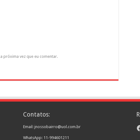
a próxima vez que eu comentar.
Contatos:
R
F
Email: jnossobairro@uol.com.br
WhatsApp: 11-994601211