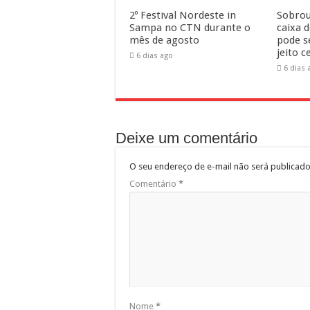
2º Festival Nordeste in
Sobrou
Sampa no CTN durante o
caixa 
mês de agosto
pode s
jeito c
6 dias ago
6 dias 
Deixe um comentário
O seu endereço de e-mail não será publicado
Comentário
*
Nome
*