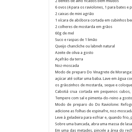
2 dentes de alho ficados bem miúdos
Representantes de bairros ap
6 ovos (4 para os raviolones, 1 para bates e 
2 caixas de mini agrião
1 xícara de abóbora cortada em cubinhos b
2 colheres de mostarda em grãos
60g de mel
Suco e raspas de 1 limão
Queijo chancliche ou labneh natural
Azeite de oliva a gosto
Açafrão da terra
Noz-moscada
Modo de preparo Do Vinagrete de Moranga:
açúcar até soltar uma baba. Lave em água co
os grãozinhos de mostarda, seque e coloqu
Cabotiá crua cortada em pequenos cubos, m
Tempere com sal e pimenta-do-reino a gosto
Modo de preparo do Do Raviolone: Refogu
adicione as folhas de espinafre, noz-moscada
Leve à geladeira para esfriar e, quando frio,
Sobre uma bancada, abra uma massa de lasan
Em uma das metades, pincele a área do re