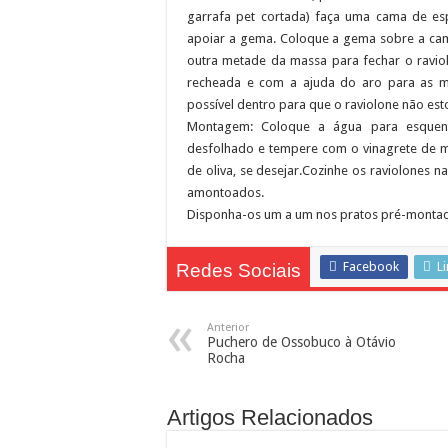
garrafa pet cortada) faça uma cama de es
apoiar a gema. Coloque a gema sobre a cam
outra metade da massa para fechar o ravio
recheada e com a ajuda do aro para as m
possível dentro para que o raviolone não es
Montagem: Coloque a água para esquent
desfolhado e tempere com o vinagrete de mo
de oliva, se desejar.Cozinhe os raviolones 
amontoados.
Disponha-os um a um nos pratos pré-montado
Facebook
L
Redes Sociais
Anterior
Puchero de Ossobuco à Otávio
Rocha
Artigos Relacionados