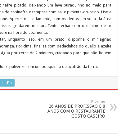
pinafre picado, deixando um leve buraquinho no meio para
a de espinafre e tempere com sal e pimenta-do-reino. Use a
lone. Aperte, delicadamente, com os dedos em volta da área
assas grudarem melhor. Tente fechar com o mínimo de ar
toure na hora do cozimento.
ar. Enquanto isso, em um prato, disponha o miniagrião
ranga. Por cima, finalize com pedacinhos do queijo e azeite
na água por cerca de 2 minutos, cuidando para que não fiquem
s e pulverize com um pouquinho de açafrão da terra.
inkedIn
Próximo
26 ANOS DE PROFISSÃO E 8
ANOS COM O RESTAURANTE
GOSTO CASEIRO