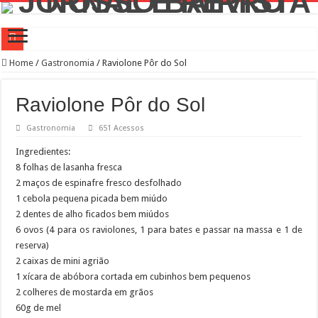
Prefeitura Presente Lapa
Home
/
Gastronomia
/
Raviolone Pôr do Sol
42.239 passageiros no primeiro mês de operação assistida na Linha 6-Laranja
Raviolone Pôr do Sol
4 novos Bosques Urbanos na região central com mais de 4 mil árvores
Gastronomia
651 Acessos
PREFEITURA PRESENTE LAPA
Ingredientes:
WST Burguer: uma história de superação, paixão pela gastronomia e amor pelo b
8 folhas de lasanha fresca
Feira de adoção Lagunitas e Amigos de São Francisco no Parque Villa-Lobos
2 maços de espinafre fresco desfolhado
Conselho Participativo debate zeladoria na Lapa
1 cebola pequena picada bem miúdo
2 dentes de alho ficados bem miúdos
Prefeitura leva ações de saúde aos canteiros de obras para atrair homens aos serv
6 ovos (4 para os raviolones, 1 para bates e passar na massa e 1 de
Saiba como realizar serviços de Creci-SP, Coren-SP e Crea-SP com auxílio do P
reserva)
2 caixas de mini agrião
Bibliotecas Municipais atraem mais de 1,5 milhão de visitantes com modernizaç
1 xícara de abóbora cortada em cubinhos bem pequenos
2 colheres de mostarda em grãos
60g de mel