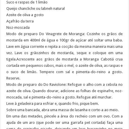
Suco e raspas de 1 limão
Queijo chancliche ou labneh natural
Azeite de oliva a gosto
Açafrão da terra
Noz-moscada
Modo de preparo Do Vinagrete de Moranga: Cozinhe os grãos de
mostarda em 400ml de água e 100gr de açúcar até soltar uma baba.
Lave em água corrente e repita a cocção da mesma maneira mais uma
vez. Lave os grãozinhos de mostarda, seque e coloque em uma
tigela.Acrescente aos grãos de mostarda a Moranga Cabotiá crua
cortada em pequenos cubos, mais o mel, o azeite de oliva, as raspas e
o suco de limão. Tempere com sal e pimenta-do-reino a gosto.
Reserve.
Modo de preparo do Do Raviolone: Refogue o alho com a cebola no
azeite de oliva. Quando dourar, adicione as folhas de espinafre, noz-
moscada, sal e pimenta-do-reino a gosto. Refogue até murchar.
Leve à geladeira para esfriar e, quando frio, pique bem.
Sobre uma bancada, abra uma massa de lasanha e corte-a ao meio.
Em uma das metades, pincele a área do recheio com um ovo. Com a
ajuda de um aro (que pode ser uma garrafa pet cortada) faça uma
cama de espinafre picado, deixando um leve buraquinho no meio