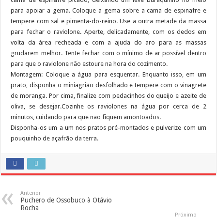
para apoiar a gema. Coloque a gema sobre a cama de espinafre e
tempere com sal e pimenta-do-reino. Use a outra metade da massa
para fechar o raviolone. Aperte, delicadamente, com os dedos em
volta da área recheada e com a ajuda do aro para as massas
grudarem melhor. Tente fechar com o mínimo de ar possível dentro
para que o raviolone não estoure na hora do cozimento.
Montagem: Coloque a água para esquentar. Enquanto isso, em um
prato, disponha o miniagrião desfolhado e tempere com o vinagrete
de moranga. Por cima, finalize com pedacinhos do queijo e azeite de
oliva, se desejar.Cozinhe os raviolones na água por cerca de 2
minutos, cuidando para que não fiquem amontoados.
Disponha-os um a um nos pratos pré-montados e pulverize com um
pouquinho de açafrão da terra.
Anterior
Puchero de Ossobuco à Otávio
Rocha
Próximo