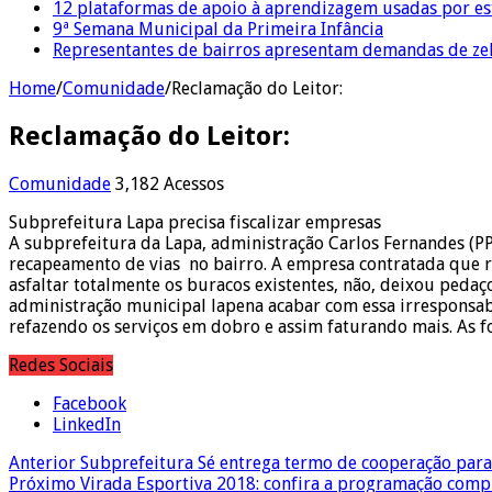
12 plataformas de apoio à aprendizagem usadas por es
9ª Semana Municipal da Primeira Infância
Representantes de bairros apresentam demandas de zel
Home
/
Comunidade
/
Reclamação do Leitor:
Reclamação do Leitor:
Comunidade
3,182 Acessos
Subprefeitura Lapa precisa fiscalizar empresas
A subprefeitura da Lapa, administração Carlos Fernandes (PP
recapeamento de vias no bairro. A empresa contratada que re
asfaltar totalmente os buracos existentes, não, deixou peda
administração municipal lapena acabar com essa irresponsa
refazendo os serviços em dobro e assim faturando mais. As f
Redes Sociais
Facebook
LinkedIn
Anterior
Subprefeitura Sé entrega termo de cooperação para
Próximo
Virada Esportiva 2018: confira a programação comp