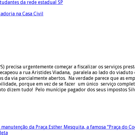
tudantes da rede estadual SP
adoria na Casa Civil
S) precisa urgentemente começar a fiscalizar os serviços pre
capeou a rua Aristides Viadana, paralela ao lado do viaduto 
ços da via parcialmente abertos. Na verdade parece que as em
bilidade, porque em vez de se fazer um único serviço comple
oto dizem tudo! Pelo munícipe pagador dos seus impostos Silv
 manutenção da Praça Esther Mesquita, a famosa “Praça do Co
leta