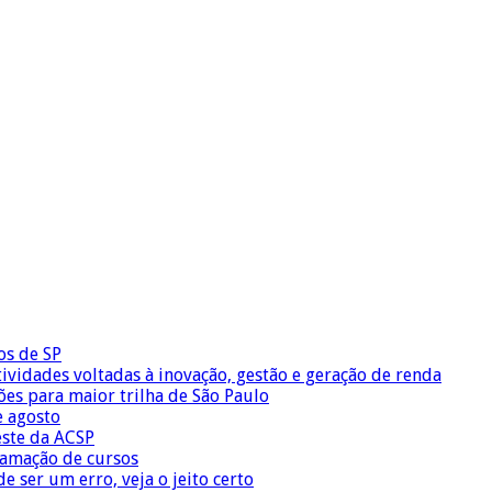
os de SP
vidades voltadas à inovação, gestão e geração de renda
ões para maior trilha de São Paulo
e agosto
este da ACSP
ramação de cursos
 ser um erro, veja o jeito certo