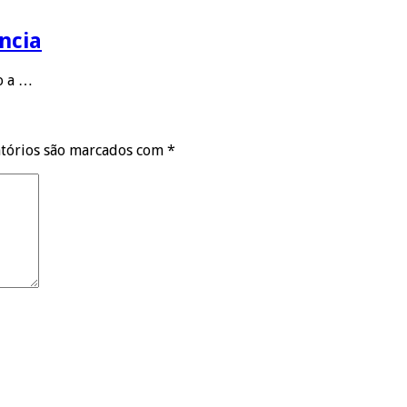
ncia
to a …
tórios são marcados com
*