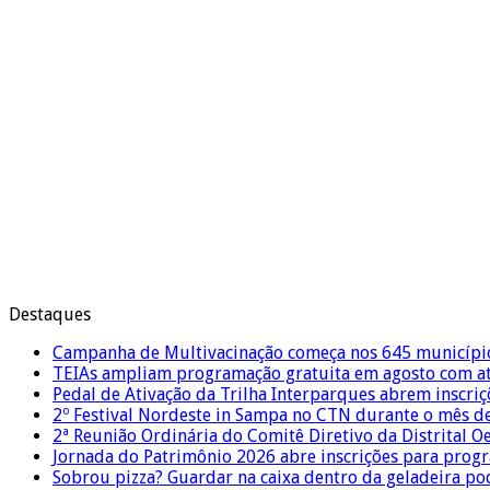
Destaques
Campanha de Multivacinação começa nos 645 municípi
TEIAs ampliam programação gratuita em agosto com ati
Pedal de Ativação da Trilha Interparques abrem inscriç
2º Festival Nordeste in Sampa no CTN durante o mês d
2ª Reunião Ordinária do Comitê Diretivo da Distrital O
Jornada do Patrimônio 2026 abre inscrições para prog
Sobrou pizza? Guardar na caixa dentro da geladeira pode