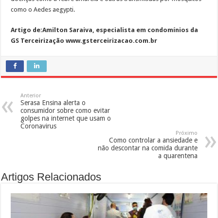
como o Aedes aegypti.
Artigo de:Amilton Saraiva, especialista em condomínios da
GS Terceirização www.gsterceirizacao.com.br
Anterior
Serasa Ensina alerta o
consumidor sobre como evitar
golpes na internet que usam o
Coronavirus
Próximo
Como controlar a ansiedade e
não descontar na comida durante
a quarentena
Artigos Relacionados