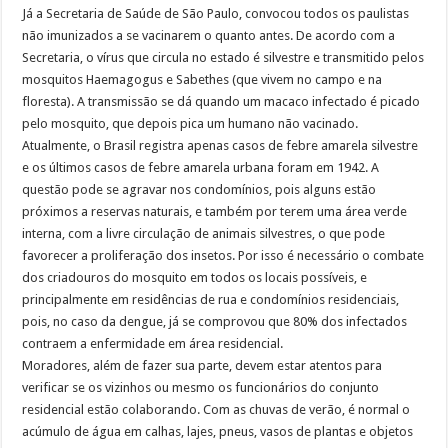
Já a Secretaria de Saúde de São Paulo, convocou todos os paulistas
não imunizados a se vacinarem o quanto antes. De acordo com a
Secretaria, o vírus que circula no estado é silvestre e transmitido pelos
mosquitos Haemagogus e Sabethes (que vivem no campo e na
floresta). A transmissão se dá quando um macaco infectado é picado
pelo mosquito, que depois pica um humano não vacinado.
Atualmente, o Brasil registra apenas casos de febre amarela silvestre
e os últimos casos de febre amarela urbana foram em 1942. A
questão pode se agravar nos condomínios, pois alguns estão
próximos a reservas naturais, e também por terem uma área verde
interna, com a livre circulação de animais silvestres, o que pode
favorecer a proliferação dos insetos. Por isso é necessário o combate
dos criadouros do mosquito em todos os locais possíveis, e
principalmente em residências de rua e condomínios residenciais,
pois, no caso da dengue, já se comprovou que 80% dos infectados
contraem a enfermidade em área residencial.
Moradores, além de fazer sua parte, devem estar atentos para
verificar se os vizinhos ou mesmo os funcionários do conjunto
residencial estão colaborando. Com as chuvas de verão, é normal o
acúmulo de água em calhas, lajes, pneus, vasos de plantas e objetos