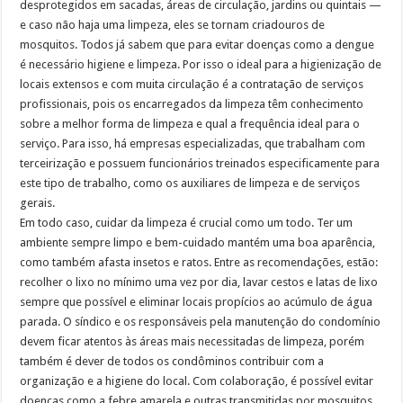
desprotegidos em sacadas, áreas de circulação, jardins ou quintais —
e caso não haja uma limpeza, eles se tornam criadouros de
mosquitos. Todos já sabem que para evitar doenças como a dengue
é necessário higiene e limpeza. Por isso o ideal para a higienização de
locais extensos e com muita circulação é a contratação de serviços
profissionais, pois os encarregados da limpeza têm conhecimento
sobre a melhor forma de limpeza e qual a frequência ideal para o
serviço. Para isso, há empresas especializadas, que trabalham com
terceirização e possuem funcionários treinados especificamente para
este tipo de trabalho, como os auxiliares de limpeza e de serviços
gerais.
Em todo caso, cuidar da limpeza é crucial como um todo. Ter um
ambiente sempre limpo e bem-cuidado mantém uma boa aparência,
como também afasta insetos e ratos. Entre as recomendações, estão:
recolher o lixo no mínimo uma vez por dia, lavar cestos e latas de lixo
sempre que possível e eliminar locais propícios ao acúmulo de água
parada. O síndico e os responsáveis pela manutenção do condomínio
devem ficar atentos às áreas mais necessitadas de limpeza, porém
também é dever de todos os condôminos contribuir com a
organização e a higiene do local. Com colaboração, é possível evitar
doenças como a febre amarela e outras transmitidas por mosquitos