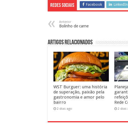
Facebook
LinkedIn
Redes Sociais
Anterior
Bolinho de carne
Artigos Relacionados
WST Burguer: uma história
Planej
de superação, paixão pela
garant
gastronomia e amor pelo
refeiç
bairro
Rede C
2 dias ago
2 dias