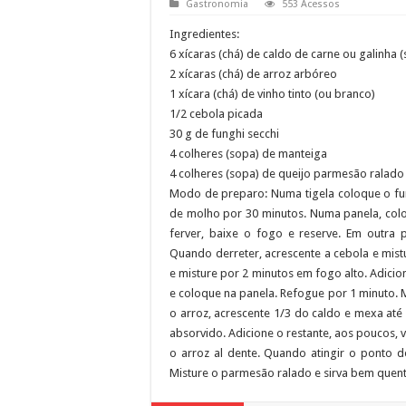
Gastronomia
553 Acessos
Ingredientes:
6 xícaras (chá) de caldo de carne ou galinha (
2 xícaras (chá) de arroz arbóreo
1 xícara (chá) de vinho tinto (ou branco)
1/2 cebola picada
30 g de funghi secchi
4 colheres (sopa) de manteiga
4 colheres (sopa) de queijo parmesão ralado
Modo de preparo: Numa tigela coloque o fung
de molho por 30 minutos. Numa panela, colo
ferver, baixe o fogo e reserve. Em outra
Quando derreter, acrescente a cebola e mistu
e misture por 2 minutos em fogo alto. Adicio
e coloque na panela. Refogue por 1 minuto.
o arroz, acrescente 1/3 do caldo e mexa até
absorvido. Adicione o restante, aos poucos, v
o arroz al dente. Quando atingir o ponto d
Misture o parmesão ralado e sirva bem quent