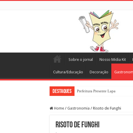
Sobre o jornal
Nosso Midia Kit
Cultura/Educação
Decoração
Gastronom
Destaques
Prefeitura Presente Lapa
Home
/
Gastronomia
/
Risoto de Funghi
Risoto de Funghi