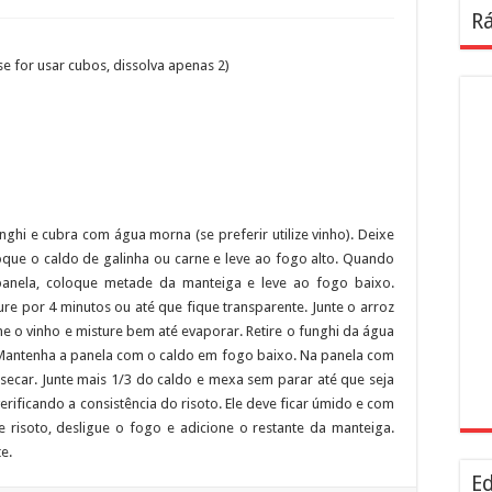
Rá
se for usar cubos, dissolva apenas 2)
hi e cubra com água morna (se preferir utilize vinho). Deixe
que o caldo de galinha ou carne e leve ao fogo alto. Quando
 panela, coloque metade da manteiga e leve ao fogo baixo.
re por 4 minutos ou até que fique transparente. Junte o arroz
ne o vinho e misture bem até evaporar. Retire o funghi da água
 Mantenha a panela com o caldo em fogo baixo. Na panela com
 secar. Junte mais 1/3 do caldo e mexa sem parar até que seja
erificando a consistência do risoto. Ele deve ficar úmido e com
e risoto, desligue o fogo e adicione o restante da manteiga.
e.
Ed