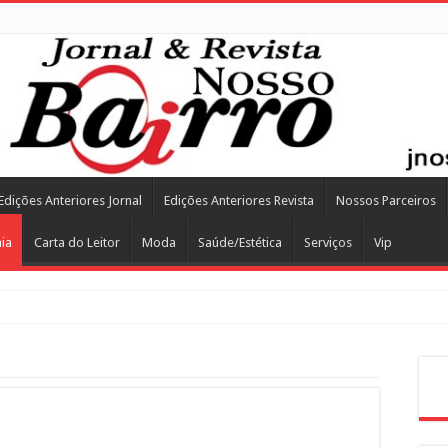
Edições Anteriores Jornal
Edições Anteriores Revista
Nossos Parceiros
ia
Carta do Leitor
Moda
Saúde/Estética
Serviços
Vip
Pes