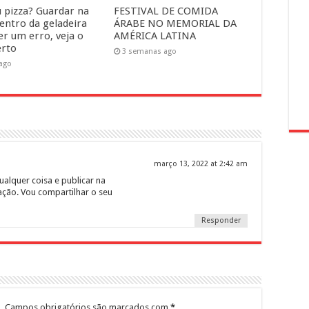
 pizza? Guardar na
FESTIVAL DE COMIDA
dentro da geladeira
ÁRABE NO MEMORIAL DA
er um erro, veja o
AMÉRICA LATINA
erto
3 semanas ago
 ago
março 13, 2022 at 2:42 am
alquer coisa e publicar na
ação. Vou compartilhar o seu
Responder
.
Campos obrigatórios são marcados com
*