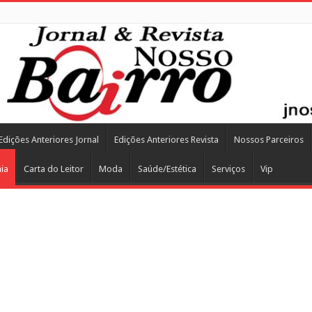
Edições Anteriores Jornal
Edições Anteriores Revista
Nossos Parceiros
ia
Carta do Leitor
Moda
Saúde/Estética
Serviços
Vip