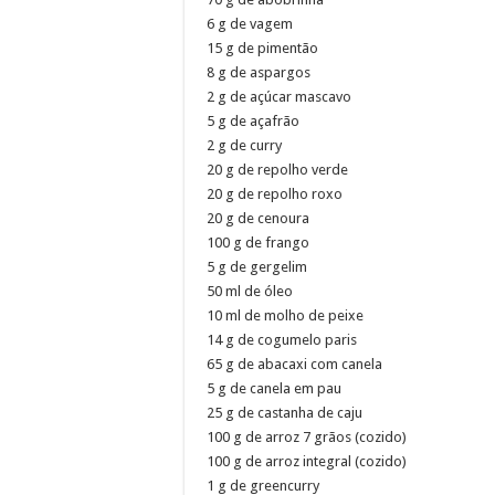
6 g de vagem
15 g de pimentão
8 g de aspargos
2 g de açúcar mascavo
5 g de açafrão
2 g de curry
20 g de repolho verde
20 g de repolho roxo
20 g de cenoura
100 g de frango
5 g de gergelim
50 ml de óleo
10 ml de molho de peixe
14 g de cogumelo paris
65 g de abacaxi com canela
5 g de canela em pau
25 g de castanha de caju
100 g de arroz 7 grãos (cozido)
100 g de arroz integral (cozido)
1 g de greencurry