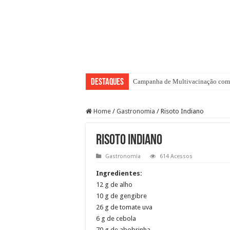
Destaques
Campanha de Multivacinação come
Home
/
Gastronomia
/
Risoto Indiano
Risoto Indiano
Gastronomia
614 Acessos
Ingredientes:
12 g de alho
10 g de gengibre
26 g de tomate uva
6 g de cebola
70 g de abobrinha