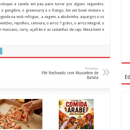
loque a canela em pau para torrar por alguns segundos.
, o gengibre, o greencurry e o frango. Em um bowl misture o
eguida na wok refogue, a vagem, a abobrinha, aspargos e os
ntões, repolhos, cenoura, o arroz 7 grãos, o arroz integral, o
r mascavo, curry, açafrão e as castanhas de caju. Mexa bem e
Próximo
Filé Recheado com Musseline de
Ed
Batata