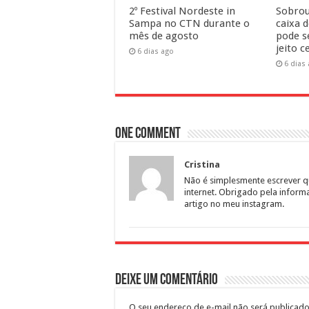
2º Festival Nordeste in
Sobrou
Sampa no CTN durante o
caixa 
mês de agosto
pode s
jeito c
6 dias ago
6 dias
One comment
Cristina
Não é simplesmente escrever qu
internet. Obrigado pela inform
artigo no meu instagram.
Deixe um comentário
O seu endereço de e-mail não será publicado