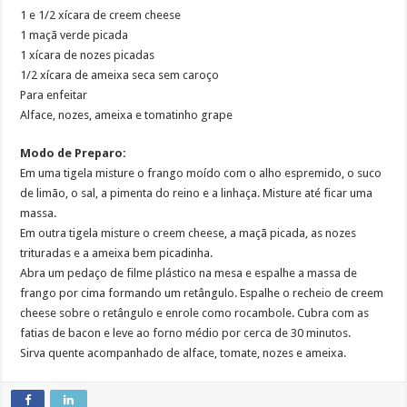
1 e 1/2 xícara de creem cheese
1 maçã verde picada
1 xícara de nozes picadas
1/2 xícara de ameixa seca sem caroço
Para enfeitar
Alface, nozes, ameixa e tomatinho grape
Modo de Preparo:
Em uma tigela misture o frango moído com o alho espremido, o suco
de limão, o sal, a pimenta do reino e a linhaça. Misture até ficar uma
massa.
Em outra tigela misture o creem cheese, a maçã picada, as nozes
trituradas e a ameixa bem picadinha.
Abra um pedaço de filme plástico na mesa e espalhe a massa de
frango por cima formando um retângulo. Espalhe o recheio de creem
cheese sobre o retângulo e enrole como rocambole. Cubra com as
fatias de bacon e leve ao forno médio por cerca de 30 minutos.
Sirva quente acompanhado de alface, tomate, nozes e ameixa.