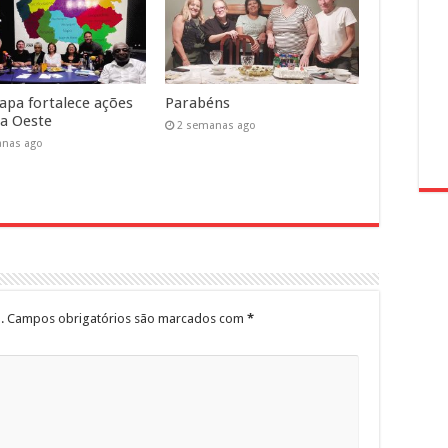
pa fortalece ações
Parabéns
a Oeste
2 semanas ago
anas ago
.
Campos obrigatórios são marcados com
*