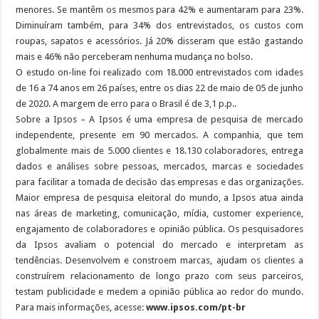
menores. Se mantêm os mesmos para 42% e aumentaram para 23%.
Diminuíram também, para 34% dos entrevistados, os custos com
roupas, sapatos e acessórios. Já 20% disseram que estão gastando
mais e 46% não perceberam nenhuma mudança no bolso.
O estudo on-line foi realizado com 18.000 entrevistados com idades
de 16 a 74 anos em 26 países, entre os dias 22 de maio de 05 de junho
de 2020. A margem de erro para o Brasil é de 3,1 p.p..
Sobre a Ipsos – A Ipsos é uma empresa de pesquisa de mercado
independente, presente em 90 mercados. A companhia, que tem
globalmente mais de 5.000 clientes e 18.130 colaboradores, entrega
dados e análises sobre pessoas, mercados, marcas e sociedades
para facilitar a tomada de decisão das empresas e das organizações.
Maior empresa de pesquisa eleitoral do mundo, a Ipsos atua ainda
nas áreas de marketing, comunicação, mídia, customer experience,
engajamento de colaboradores e opinião pública. Os pesquisadores
da Ipsos avaliam o potencial do mercado e interpretam as
tendências. Desenvolvem e constroem marcas, ajudam os clientes a
construírem relacionamento de longo prazo com seus parceiros,
testam publicidade e medem a opinião pública ao redor do mundo.
Para mais informações, acesse:
www.ipsos.com/pt-br