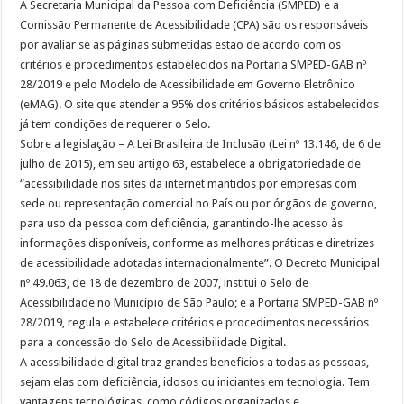
A Secretaria Municipal da Pessoa com Deficiência (SMPED) e a
Comissão Permanente de Acessibilidade (CPA) são os responsáveis
por avaliar se as páginas submetidas estão de acordo com os
critérios e procedimentos estabelecidos na Portaria SMPED-GAB nº
28/2019 e pelo Modelo de Acessibilidade em Governo Eletrônico
(eMAG). O site que atender a 95% dos critérios básicos estabelecidos
já tem condições de requerer o Selo.
Sobre a legislação – A Lei Brasileira de Inclusão (Lei nº 13.146, de 6 de
julho de 2015), em seu artigo 63, estabelece a obrigatoriedade de
“acessibilidade nos sites da internet mantidos por empresas com
sede ou representação comercial no País ou por órgãos de governo,
para uso da pessoa com deficiência, garantindo-lhe acesso às
informações disponíveis, conforme as melhores práticas e diretrizes
de acessibilidade adotadas internacionalmente”. O Decreto Municipal
nº 49.063, de 18 de dezembro de 2007, institui o Selo de
Acessibilidade no Município de São Paulo; e a Portaria SMPED-GAB nº
28/2019, regula e estabelece critérios e procedimentos necessários
para a concessão do Selo de Acessibilidade Digital.
A acessibilidade digital traz grandes benefícios a todas as pessoas,
sejam elas com deficiência, idosos ou iniciantes em tecnologia. Tem
vantagens tecnológicas, como códigos organizados e