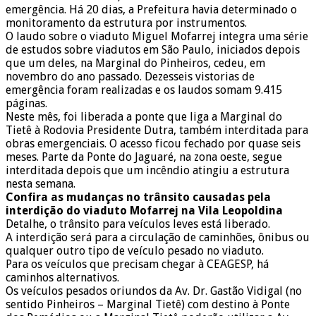
emergência. Há 20 dias, a Prefeitura havia determinado o
monitoramento da estrutura por instrumentos.
O laudo sobre o viaduto Miguel Mofarrej integra uma série
de estudos sobre viadutos em São Paulo, iniciados depois
que um deles, na Marginal do Pinheiros, cedeu, em
novembro do ano passado. Dezesseis vistorias de
emergência foram realizadas e os laudos somam 9.415
páginas.
Neste mês, foi liberada a ponte que liga a Marginal do
Tietê à Rodovia Presidente Dutra, também interditada para
obras emergenciais. O acesso ficou fechado por quase seis
meses. Parte da Ponte do Jaguaré, na zona oeste, segue
interditada depois que um incêndio atingiu a estrutura
nesta semana.
Confira as mudanças no trânsito causadas pela
interdição do viaduto Mofarrej na Vila Leopoldina
Detalhe, o trânsito para veículos leves está liberado.
A interdição será para a circulação de caminhões, ônibus ou
qualquer outro tipo de veículo pesado no viaduto.
Para os veículos que precisam chegar à CEAGESP, há
caminhos alternativos.
Os veículos pesados oriundos da Av. Dr. Gastão Vidigal (no
sentido Pinheiros – Marginal Tietê) com destino à Ponte