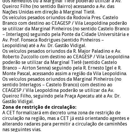
dos Remédios ou a Marginal Tietê poderão utilizar a Av.
Queiroz Filho (no sentido Bairro) acessando a Av. das
Nações Unidas em direção à Marginal Tietê.
Os veículos pesados oriundos da Rodovia Pres. Castelo
Branco com destino ao CEAGESP / Vila Leopoldina poderão
se utilizar da Marginal Pinheiros (no sentido Castelo Branco
– Interlagos) seguindo pela Ponte da Cidade Universitária e
Av. Prof. Fonseca Rodrigues (sentido Pinheiros –
Leopoldina) até a Av. Dr. Gastão Vidigal.
Os veículos pesados oriundos da R. Major Paladino e Av.
Roberto Zuccollo com destino ao CEAGESP / Vila Leopoldina
poderão se utilizar da Marginal Tietê (sentido Castelo
Branco – Airton Senna) seguindo pela R. Ernesto Igel e R.
Monte Pascal, acessando assim a região da Vila Leopoldina.
Os veículos pesados oriundos da Marginal Pinheiros (no
sentido Interlagos – Castelo Branco) com destino ao
CEAGESP / Vila Leopoldina poderão se utilizar da Av.
Queiroz Filho, seguindo pela Praça Apecatu até a Av. Dr.
Gastão Vidigal.
Zona de restrição de circulação:
A CET formalizará em decreto uma zona de restrição de
circulação na região, mas a CET já está orientando agentes e
alterando radares para permitir a circulação de caminhões
nas seguintes vias.