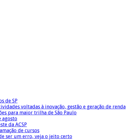
os de SP
vidades voltadas à inovação, gestão e geração de renda
ões para maior trilha de São Paulo
e agosto
este da ACSP
ramação de cursos
 ser um erro, veja o jeito certo