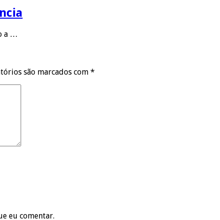
ncia
to a …
tórios são marcados com
*
ue eu comentar.