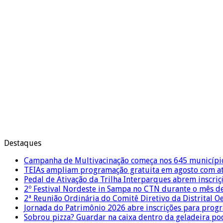
Destaques
Campanha de Multivacinação começa nos 645 municípi
TEIAs ampliam programação gratuita em agosto com ati
Pedal de Ativação da Trilha Interparques abrem inscriç
2º Festival Nordeste in Sampa no CTN durante o mês d
2ª Reunião Ordinária do Comitê Diretivo da Distrital O
Jornada do Patrimônio 2026 abre inscrições para prog
Sobrou pizza? Guardar na caixa dentro da geladeira pode