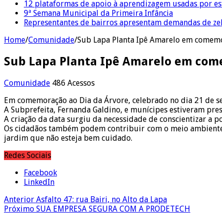
12 plataformas de apoio à aprendizagem usadas por es
9ª Semana Municipal da Primeira Infância
Representantes de bairros apresentam demandas de zel
Home
/
Comunidade
/
Sub Lapa Planta Ipê Amarelo em comemo
Sub Lapa Planta Ipê Amarelo em com
Comunidade
486 Acessos
Em comemoração ao Dia da Árvore, celebrado no dia 21 de set
A Subprefeita, Fernanda Galdino, e munícipes estiveram pres
A criação da data surgiu da necessidade de conscientizar a 
Os cidadãos também podem contribuir com o meio ambiente 
jardim que não esteja bem cuidado.
Redes Sociais
Facebook
LinkedIn
Anterior
Asfalto 47: rua Bairi, no Alto da Lapa
Próximo
SUA EMPRESA SEGURA COM A PRODETECH