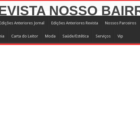
Edições Anteriores Jornal
Edições Anteriores Revista
Nossos Parceiros
mia
Carta do Leitor
Moda
Saúde/Estética
Serviços
Vip