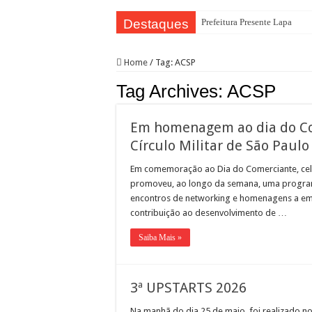
Destaques
Prefeitura Presente Lapa
42.239 passageiros no primei
Home
/
Tag:
ACSP
4 novos Bosques Urbanos na r
Tag Archives:
ACSP
PREFEITURA PRESENTE L
WST Burguer: uma história de
Em homenagem ao dia do Com
Feira de adoção Lagunitas e 
Círculo Militar de São Paulo
Conselho Participativo debat
Em comemoração ao Dia do Comerciante, cele
Prefeitura leva ações de saúd
promoveu, ao longo da semana, uma programa
encontros de networking e homenagens a em
Saiba como realizar serviços
contribuição ao desenvolvimento de …
Bibliotecas Municipais atrae
Saiba Mais »
3ª UPSTARTS 2026
Na manhã do dia 25 de maio, foi realizado no