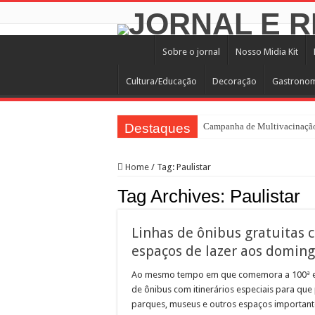
Sobre o jornal
Nosso Midia Kit
Cultura/Educação
Decoração
Gastrono
Destaques
Campanha de Multivacinação
TEIAs ampliam programação gr
Home
/
Tag:
Paulistar
Pedal de Ativação da Trilha I
Tag Archives:
Paulistar
2º Festival Nordeste in Samp
2ª Reunião Ordinária do Comi
Linhas de ônibus gratuitas 
Jornada do Patrimônio 2026 a
espaços de lazer aos domin
Sobrou pizza? Guardar na caix
Ao mesmo tempo em que comemora a 100ª ediç
12 plataformas de apoio à ap
de ônibus com itinerários especiais para que 
parques, museus e outros espaços important
9ª Semana Municipal da Prime