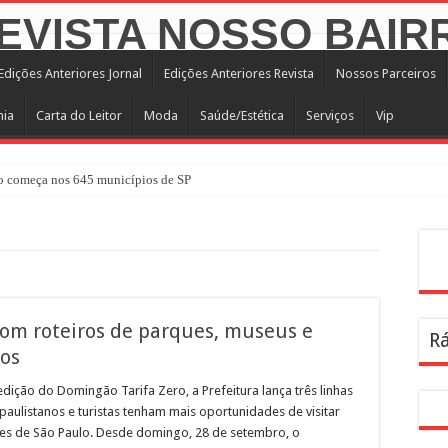
Edições Anteriores Jornal
Edições Anteriores Revista
Nossos Parceiros
mia
Carta do Leitor
Moda
Saúde/Estética
Serviços
Vip
 começa nos 645 municípios de SP
atuita em agosto com atividades voltadas à inovação, gestão e geração de renda
nterparques abrem inscrições para maior trilha de São Paulo
Pes
a no CTN durante o mês de agosto
tê Diretivo da Distrital Oeste da ACSP
com roteiros de parques, museus e
Rá
bre inscrições para programação de cursos
gos
a dentro da geladeira pode ser um erro, veja o jeito certo
ão do Domingão Tarifa Zero, a Prefeitura lança três linhas
rendizagem usadas por estudantes da rede estadual SP
paulistanos e turistas tenham mais oportunidades de visitar
es de São Paulo. Desde domingo, 28 de setembro, o
ira Infância