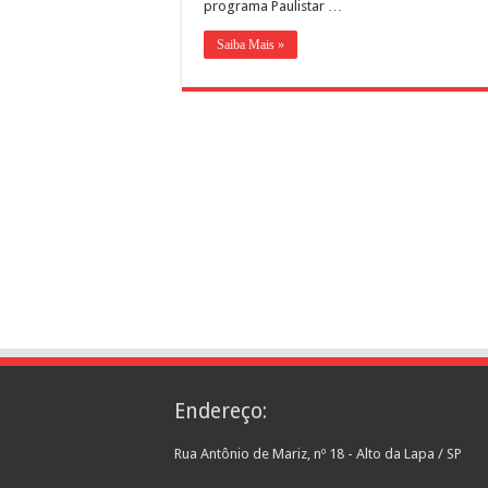
programa Paulistar …
Representantes de bairros ap
Saiba Mais »
Endereço:
Rua Antônio de Mariz, nº 18 - Alto da Lapa / SP