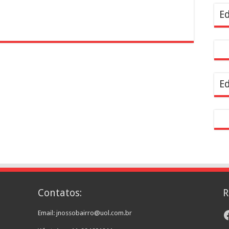
resentam demandas de zeladoria na Casa Civil
Ed
Ed
Contatos:
R
F
Email: jnossobairro@uol.com.br