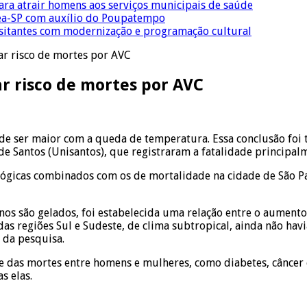
para atrair homens aos serviços municipais de saúde
Crea-SP com auxílio do Poupatempo
isitantes com modernização e programação cultural
r risco de mortes por AVC
 risco de mortes por AVC
de ser maior com a queda de temperatura. Essa conclusão foi 
de Santos (Unisantos), que registraram a fatalidade principal
ológicas combinados com os de mortalidade na cidade de São P
nos são gelados, foi estabelecida uma relação entre o aumen
as regiões Sul e Sudeste, de clima subtropical, ainda não hav
r da pesquisa.
e das mortes entre homens e mulheres, como diabetes, câncer e
s elas.