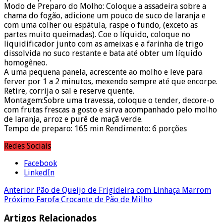
Modo de Preparo do Molho: Coloque a assadeira sobre a
chama do fogão, adicione um pouco de suco de laranja e
com uma colher ou espátula, raspe o fundo, (exceto as
partes muito queimadas). Coe o líquido, coloque no
liquidificador junto com as ameixas e a farinha de trigo
dissolvida no suco restante e bata até obter um líquido
homogêneo.
A uma pequena panela, acrescente ao molho e leve para
ferver por 1 a 2 minutos, mexendo sempre até que encorpe.
Retire, corrija o sal e reserve quente.
Montagem:Sobre uma travessa, coloque o tender, decore-o
com frutas frescas a gosto e sirva acompanhado pelo molho
de laranja, arroz e purê de maçã verde.
Tempo de preparo: 165 min Rendimento: 6 porções
Redes Sociais
Facebook
LinkedIn
Anterior
Pão de Queijo de Frigideira com Linhaça Marrom
Próximo
Farofa Crocante de Pão de Milho
Artigos Relacionados