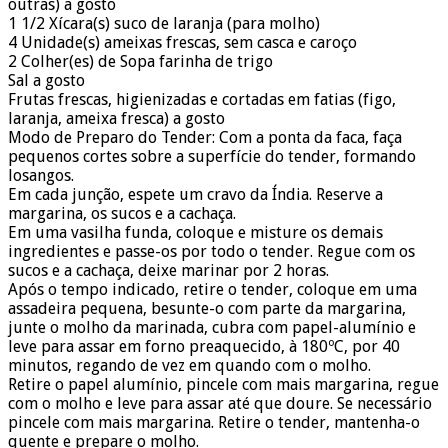
outras) a gosto
1 1/2 Xícara(s) suco de laranja (para molho)
4 Unidade(s) ameixas frescas, sem casca e caroço
2 Colher(es) de Sopa farinha de trigo
Sal a gosto
Frutas frescas, higienizadas e cortadas em fatias (figo,
laranja, ameixa fresca) a gosto
Modo de Preparo do Tender: Com a ponta da faca, faça
pequenos cortes sobre a superfície do tender, formando
losangos.
Em cada junção, espete um cravo da Índia. Reserve a
margarina, os sucos e a cachaça.
Em uma vasilha funda, coloque e misture os demais
ingredientes e passe-os por todo o tender. Regue com os
sucos e a cachaça, deixe marinar por 2 horas.
Após o tempo indicado, retire o tender, coloque em uma
assadeira pequena, besunte-o com parte da margarina,
junte o molho da marinada, cubra com papel-alumínio e
leve para assar em forno preaquecido, à 180ºC, por 40
minutos, regando de vez em quando com o molho.
Retire o papel alumínio, pincele com mais margarina, regue
com o molho e leve para assar até que doure. Se necessário
pincele com mais margarina. Retire o tender, mantenha-o
quente e prepare o molho.