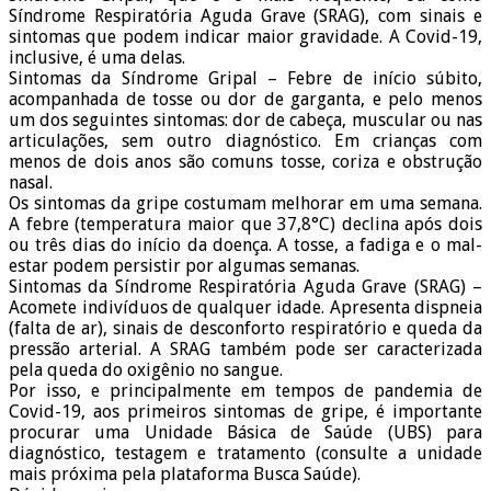
Síndrome Respiratória Aguda Grave (SRAG), com sinais e
sintomas que podem indicar maior gravidade. A Covid-19,
inclusive, é uma delas.
Sintomas da Síndrome Gripal – Febre de início súbito,
acompanhada de tosse ou dor de garganta, e pelo menos
um dos seguintes sintomas: dor de cabeça, muscular ou nas
articulações, sem outro diagnóstico. Em crianças com
menos de dois anos são comuns tosse, coriza e obstrução
nasal.
Os sintomas da gripe costumam melhorar em uma semana.
A febre (temperatura maior que 37,8°C) declina após dois
ou três dias do início da doença. A tosse, a fadiga e o mal-
estar podem persistir por algumas semanas.
Sintomas da Síndrome Respiratória Aguda Grave (SRAG) –
Acomete indivíduos de qualquer idade. Apresenta dispneia
(falta de ar), sinais de desconforto respiratório e queda da
pressão arterial. A SRAG também pode ser caracterizada
pela queda do oxigênio no sangue.
Por isso, e principalmente em tempos de pandemia de
Covid-19, aos primeiros sintomas de gripe, é importante
procurar uma Unidade Básica de Saúde (UBS) para
diagnóstico, testagem e tratamento (consulte a unidade
mais próxima pela plataforma Busca Saúde).