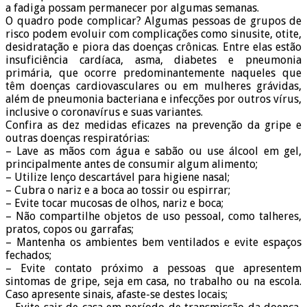
a fadiga possam permanecer por algumas semanas.
O quadro pode complicar? Algumas pessoas de grupos de
risco podem evoluir com complicações como sinusite, otite,
desidratação e piora das doenças crônicas. Entre elas estão
insuficiência cardíaca, asma, diabetes e pneumonia
primária, que ocorre predominantemente naqueles que
têm doenças cardiovasculares ou em mulheres grávidas,
além de pneumonia bacteriana e infecções por outros vírus,
inclusive o coronavírus e suas variantes.
Confira as dez medidas eficazes na prevenção da gripe e
outras doenças respiratórias:
– Lave as mãos com água e sabão ou use álcool em gel,
principalmente antes de consumir algum alimento;
– Utilize lenço descartável para higiene nasal;
– Cubra o nariz e a boca ao tossir ou espirrar;
– Evite tocar mucosas de olhos, nariz e boca;
– Não compartilhe objetos de uso pessoal, como talheres,
pratos, copos ou garrafas;
– Mantenha os ambientes bem ventilados e evite espaços
fechados;
– Evite contato próximo a pessoas que apresentem
sintomas de gripe, seja em casa, no trabalho ou na escola.
Caso apresente sinais, afaste-se destes locais;