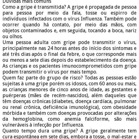
Dúvidas mais comuns
Como a gripe é transmitida? A gripe é propagada de pessoa
para pessoa por meio da fala, tosse ou espirro de
indivíduos infectados com o vírus Influenza. Também pode
ocorrer quando há contato, por meio das mãos, com
objetos contaminados e, em seguida, tocando a boca, nariz
ou olhos.
Uma pessoa adulta com gripe pode transmitir o vírus,
principalmente nas 24 horas antes do início dos sintomas e
até três dias após o final da febre, o que corresponde mais
ou menos a sete dias depois do estabelecimento da doença.
As crianças e os pacientes imunocomprometidos com gripe
podem transmitir o vírus por mais tempo.
Quem faz parte do grupo de risco? Todas as pessoas estão
sujeitas à uma gripe porém os idosos, com 60 anos ou mais,
as crianças menores de cinco anos de idade, as gestantes e
puérperas (mães de recém-nascidos), além daqueles que
têm doenças crônicas (diabetes, doença cardíaca, pulmonar
ou renal crônica, deficiência imunológica), com obesidade
mórbida e também com doenças provocadas por alterações
da hemoglobina, como anemia falciforme, são mais
vulneráveis à infecção por Influenza.
Quanto tempo dura uma gripe? A gripe geralmente tem
cura espontânea em sete dias, embora a tosse, o mal-estar e