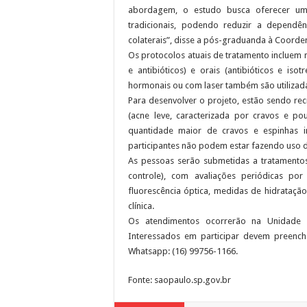
abordagem, o estudo busca oferecer um
tradicionais, podendo reduzir a dependê
colaterais”, disse a pós-graduanda à Coord
Os protocolos atuais de tratamento incluem
e antibióticos) e orais (antibióticos e is
hormonais ou com laser também são utilizad
Para desenvolver o projeto, estão sendo rec
(acne leve, caracterizada por cravos e 
quantidade maior de cravos e espinhas i
participantes não podem estar fazendo uso
As pessoas serão submetidas a tratamento
controle), com avaliações periódicas po
fluorescência óptica, medidas de hidrataçã
clínica.
Os atendimentos ocorrerão na Unidade 
Interessados em participar devem preenc
Whatsapp: (16) 99756-1166.
Fonte: saopaulo.sp.gov.br