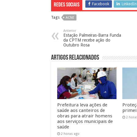
Facebook
LinkedIn
Redes Sociais
Tags
ACNE
Anterior
Estação Palmeiras-Barra Funda
da CPTM recebe ação do
Outubro Rosa
Artigos Relacionados
Prefeitura leva ações de
Proteç
saúde aos canteiros de
primeir
obras para atrair homens
2 hora
aos serviços municipais de
saúde
2 horas ago