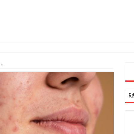
ne
Pes
Rá