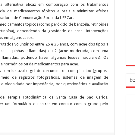
a alternativa eficaz em comparação com os tratamentos
ncia de medicamentos tópicos e orais e minimizar efeitos
enadoria de Comunicação Social da UFSCar.
 medicamentos tópicos (como peróxido de benzoíla, retinoides
otretinoína), dependendo da gravidade da acne. Intervenções
as em alguns casos.
rutados voluntários entre 25 e 35 anos, com acne dos tipos 1
poucas espinhas inflamadas) ou 2 (acne moderada, com uma
nflamadas, podendo haver algumas lesões nodulares). Os
 de hormônios ou de medicamentos para acne.
s com luz azul e gel de curcumina ou com placebo (grupos-
r meio de registros fotográficos, sistemas de imagem de
Ed
o e oleosidade por impedância, por questionários e avaliação
de Terapia Fotodinâmica da Santa Casa de São Carlos.
her um formulário ou entrar em contato com o grupo pelo