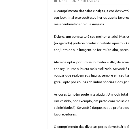
Moda
1,698 Acessos
O comprimento das saias e calças, a cor dos ves
seu look final e se você escolher os que te favo
mais centímetros do que imagina.
É claro, um bom salto é seu melhor aliado! Mas c
(exagerado) poderia produzir o efeito oposto. O 
conjunto da sua imagem. Se for muito alto, parec
Além de optar por um salto médio – alto, de aco
conseguir uma silhueta mais estilizada. Se você é
roupas que realcem sua figura, sempre em seu ta
geral, opte por roupas de linhas sóbrias e desig
As cores também podem te ajudar. Um look total
Um vestido, por exemplo, em preto com meias e s
celebridades!). Se você é daquelas que prefere o
favorecedores.
O comprimento das diversas peças de vestuário é