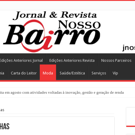
Edições Anteriores Jornal
Edições Anteriores Revista
Nossos Parceiros
mia
Carta do Leitor
Moda
Saúde/Estética
Serviços
Vip
a em agosto com atividades voltadas à inovação, gestão e geração de renda
has
Pes
nhas