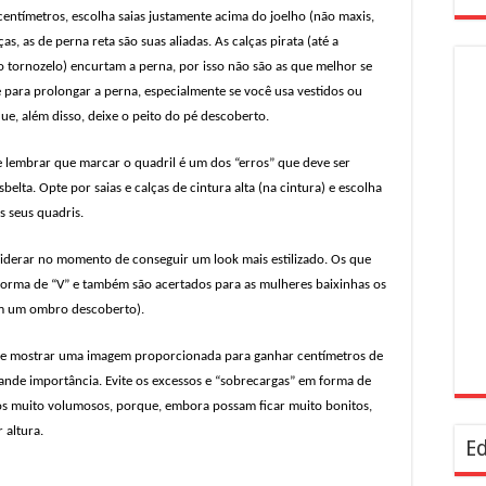
centímetros, escolha saias justamente acima do joelho (não maxis,
s, as de perna reta são suas aliadas. As calças pirata (até a
o tornozelo) encurtam a perna, por isso não são as que melhor se
 para prolongar a perna, especialmente se você usa vestidos ou
ue, além disso, deixe o peito do pé descoberto.
 lembrar que marcar o quadril é um dos “erros” que deve ser
elta. Opte por saias e calças de cintura alta (na cintura) e escolha
s seus quadris.
iderar no momento de conseguir um look mais estilizado. Os que
 forma de “V” e também são acertados para as mulheres baixinhas os
am um ombro descoberto).
e de mostrar uma imagem proporcionada para ganhar centímetros de
nde importância. Evite os excessos e “sobrecargas” em forma de
ncos muito volumosos, porque, embora possam ficar muito bonitos,
 altura.
Ed