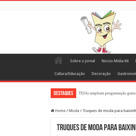
Sobre o jornal
Nosso Midia Kit
Cultura/Educação
Decoração
Gastrono
Destaques
TEIAs ampliam programação gratuit
Home
/
Moda
/
Truques de moda para baixin
Truques de moda para baixi