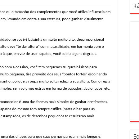
Rá
tidos ou o tamanho dos complementos que você utiliza influencia em
recem, levando em conta a sua estatura, pode ganhar visualmente
uidado, se você é baixinha um salto muito alto, desproporcional
salto deve “te dar altura” com naturalidade, em harmonia com o
erá que, em vez de usar sapatos, você subiu alguns degraus.
rdo com a ocasião, você tem pequenos truques básicos para
 muito pequena, tire proveito dos seus “pontos fortes” escolhendo
manho, porque a roupa muito solta reduzirá sua altura. Como regra
n simples, sem volumes extras em forma de babados, abalonados, etc.
 monocolor é uma das formas mais simples de ganhar centímetros.
apatos do mesmo tom sempre estiliza (basta olhar para as
s estampados, os de desenhos pequenos te resultarão mais
Ed
 uma das chaves para que suas pernas pareçam mais longas e,