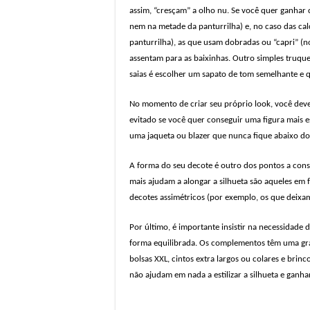
assim, “cresçam” a olho nu. Se você quer ganhar 
nem na metade da panturrilha) e, no caso das calça
panturrilha), as que usam dobradas ou “capri” (n
assentam para as baixinhas. Outro simples truque
saias é escolher um sapato de tom semelhante e q
No momento de criar seu próprio look, você deve
evitado se você quer conseguir uma figura mais esb
uma jaqueta ou blazer que nunca fique abaixo do
A forma do seu decote é outro dos pontos a cons
mais ajudam a alongar a silhueta são aqueles em
decotes assimétricos (por exemplo, os que deix
Por último, é importante insistir na necessidad
forma equilibrada. Os complementos têm uma gra
bolsas XXL, cintos extra largos ou colares e bri
não ajudam em nada a estilizar a silhueta e ganhar