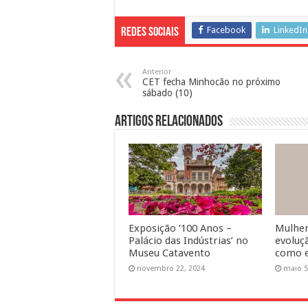
Facebook
LinkedIn
Redes Sociais
Anterior
CET fecha Minhocão no próximo
sábado (10)
Artigos Relacionados
Exposição ‘100 Anos –
Mulhere
Palácio das Indústrias’ no
evoluçã
Museu Catavento
como e
novembro 22, 2024
maio 5