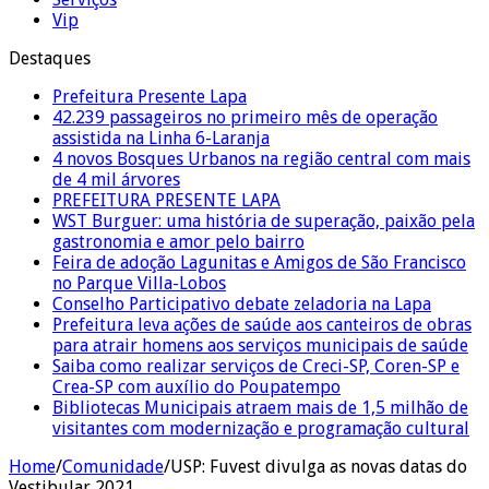
Vip
Destaques
Prefeitura Presente Lapa
42.239 passageiros no primeiro mês de operação
assistida na Linha 6-Laranja
4 novos Bosques Urbanos na região central com mais
de 4 mil árvores
PREFEITURA PRESENTE LAPA
WST Burguer: uma história de superação, paixão pela
gastronomia e amor pelo bairro
Feira de adoção Lagunitas e Amigos de São Francisco
no Parque Villa-Lobos
Conselho Participativo debate zeladoria na Lapa
Prefeitura leva ações de saúde aos canteiros de obras
para atrair homens aos serviços municipais de saúde
Saiba como realizar serviços de Creci-SP, Coren-SP e
Crea-SP com auxílio do Poupatempo
Bibliotecas Municipais atraem mais de 1,5 milhão de
visitantes com modernização e programação cultural
Home
/
Comunidade
/
USP: Fuvest divulga as novas datas do
Vestibular 2021