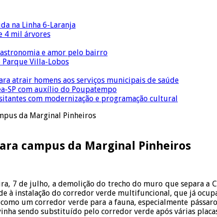
ida na Linha 6-Laranja
 4 mil árvores
gastronomia e amor pelo bairro
o Parque Villa-Lobos
para atrair homens aos serviços municipais de saúde
Crea-SP com auxílio do Poupatempo
isitantes com modernização e programação cultural
mpus da Marginal Pinheiros
para campus da Marginal Pinheiros
ira, 7 de julho, a demolição do trecho do muro que separa a 
ade à instalação do corredor verde multifuncional, que já ocu
r como um corredor verde para a fauna, especialmente pássaro
vinha sendo substituído pelo corredor verde após várias plac