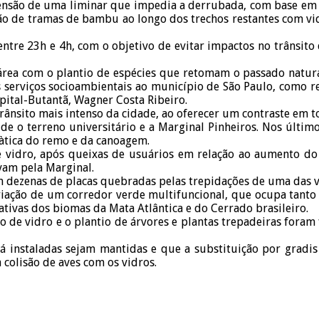
ensão de uma liminar que impedia a derrubada, com base em u
ão de tramas de bambu ao longo dos trechos restantes com vidr
tre 23h e 4h, com o objetivo de evitar impactos no trânsito da
rea com o plantio de espécies que retomam o passado natural
os serviços socioambientais ao município de São Paulo, como r
pital-Butantã, Wagner Costa Ribeiro.
 trânsito mais intenso da cidade, ao oferecer um contraste em t
e o terreno universitário e a Marginal Pinheiros. Nos últim
ràtica do remo e da canoagem.
 vidro, após queixas de usuários em relação ao aumento do 
vam pela Marginal.
 dezenas de placas quebradas pelas trepidações de uma das vi
iação de um corredor verde multifuncional, que ocupa tanto o
ativas dos biomas da Mata Atlântica e do Cerrado brasileiro.
ro de vidro e o plantio de árvores e plantas trepadeiras fora
á instaladas sejam mantidas e que a substituição por gradis
colisão de aves com os vidros.