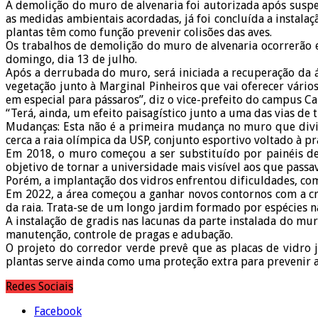
A demolição do muro de alvenaria foi autorizada após susp
as medidas ambientais acordadas, já foi concluída a instalaç
plantas têm como função prevenir colisões das aves.
Os trabalhos de demolição do muro de alvenaria ocorrerão en
domingo, dia 13 de julho.
Após a derrubada do muro, será iniciada a recuperação da á
vegetação junto à Marginal Pinheiros que vai oferecer vári
em especial para pássaros”, diz o vice-prefeito do campus Ca
“Terá, ainda, um efeito paisagístico junto a uma das vias de
Mudanças: Esta não é a primeira mudança no muro que divid
cerca a raia olímpica da USP, conjunto esportivo voltado à p
Em 2018, o muro começou a ser substituído por painéis de
objetivo de tornar a universidade mais visível aos que passa
Porém, a implantação dos vidros enfrentou dificuldades, com
Em 2022, a área começou a ganhar novos contornos com a cr
da raia. Trata-se de um longo jardim formado por espécies n
A instalação de gradis nas lacunas da parte instalada do mu
manutenção, controle de pragas e adubação.
O projeto do corredor verde prevê que as placas de vidro j
plantas serve ainda como uma proteção extra para prevenir a 
Redes Sociais
Facebook