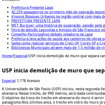
Prefeitura Presente Lapa
42.239 passageiros no primeiro mês de operação assist
4 novos Bosques Urbanos na região central com mais de
PREFEITURA PRESENTE LAPA
WST Burguer: uma história de superação, paixão pela 
Feira de adoção Lagunitas e Amigos de São Francisco n
Conselho Participativo debate zeladoria na Lapa
Prefeitura leva ações de saúde aos canteiros de obras 
Saiba como realizar serviços de Creci-SP, Coren-SP e 
Bibliotecas Municipais atraem mais de 1,5 milhão de v
Home
/
Especial
/
USP inicia demolição de muro que separa ca
USP inicia demolição de muro que se
Especial
1,178 Acessos
A Universidade de São Paulo (USP) iniciou, nesta segunda-fe
alvenaria. Nesse trecho, de 990 metros, será dada continuid
O objetivo da troca do trecho em alvenaria do muro é servi
paisagismo.Nos últimos anos, o trecho em vidro do muro já 