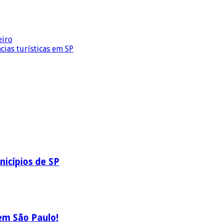
eiro
cias turísticas em SP
icípios de SP
em São Paulo!