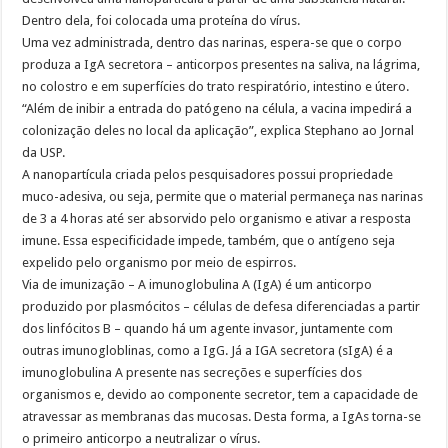
Dentro dela, foi colocada uma proteína do vírus.
Uma vez administrada, dentro das narinas, espera-se que o corpo
produza a IgA secretora – anticorpos presentes na saliva, na lágrima,
no colostro e em superfícies do trato respiratório, intestino e útero.
“Além de inibir a entrada do patógeno na célula, a vacina impedirá a
colonização deles no local da aplicação”, explica Stephano ao Jornal
da USP.
A nanopartícula criada pelos pesquisadores possui propriedade
muco-adesiva, ou seja, permite que o material permaneça nas narinas
de 3 a 4 horas até ser absorvido pelo organismo e ativar a resposta
imune. Essa especificidade impede, também, que o antígeno seja
expelido pelo organismo por meio de espirros.
Via de imunização – A imunoglobulina A (IgA) é um anticorpo
produzido por plasmócitos – células de defesa diferenciadas a partir
dos linfócitos B – quando há um agente invasor, juntamente com
outras imunogloblinas, como a IgG. Já a IGA secretora (sIgA) é a
imunoglobulina A presente nas secreções e superfícies dos
organismos e, devido ao componente secretor, tem a capacidade de
atravessar as membranas das mucosas. Desta forma, a IgAs torna-se
o primeiro anticorpo a neutralizar o vírus.