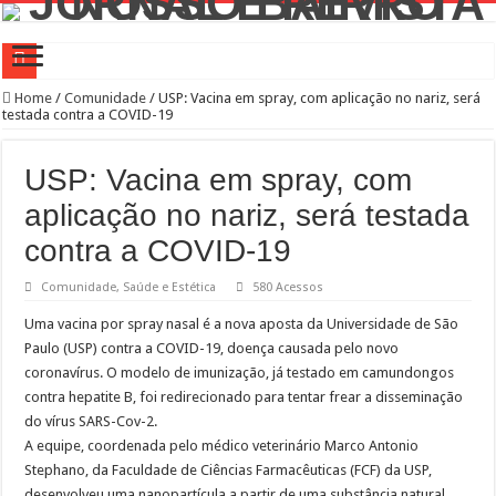
Campanha de Multivacinação começa nos 645 municípios de SP
Home
/
Comunidade
/
USP: Vacina em spray, com aplicação no nariz, será
testada contra a COVID-19
TEIAs ampliam programação gratuita em agosto com atividades voltadas à inovaç
Pedal de Ativação da Trilha Interparques abrem inscrições para maior trilha de S
USP: Vacina em spray, com
2º Festival Nordeste in Sampa no CTN durante o mês de agosto
aplicação no nariz, será testada
2ª Reunião Ordinária do Comitê Diretivo da Distrital Oeste da ACSP
contra a COVID-19
Jornada do Patrimônio 2026 abre inscrições para programação de cursos
Comunidade
,
Saúde e Estética
580 Acessos
Sobrou pizza? Guardar na caixa dentro da geladeira pode ser um erro, veja o jeito
Uma vacina por spray nasal é a nova aposta da Universidade de São
12 plataformas de apoio à aprendizagem usadas por estudantes da rede estadual 
Paulo (USP) contra a COVID-19, doença causada pelo novo
coronavírus. O modelo de imunização, já testado em camundongos
9ª Semana Municipal da Primeira Infância
contra hepatite B, foi redirecionado para tentar frear a disseminação
Representantes de bairros apresentam demandas de zeladoria na Casa Civil
do vírus SARS-Cov-2.
A equipe, coordenada pelo médico veterinário Marco Antonio
Stephano, da Faculdade de Ciências Farmacêuticas (FCF) da USP,
desenvolveu uma nanopartícula a partir de uma substância natural.