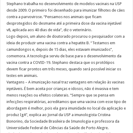
Stephano trabalha no desenvolvimento de modelos vacinais na USP
desde 2009. O primeiro foi desenhado para imunizar filhotes de cães
contra a parvovirose. “Pensamos nos animais que ficam
desprotegidos do desmame até a primeira dose da vacina injetável
v8, aplicada aos 40 dias de vida”, diz o veterinário.
Logo depois, um aluno de doutorado procurou o pesquisador com a
ideia de produzir uma vacina contra a hepatite B. “Testamos em
camundongos e, depois de 15 dias, eles estavam imunizados”,
comemora. A tecnologia serviu de base para o desenvolvimento da
vacina contra a COVID-19. Stephano destaca que os protótipos
devem ficar prontos em três meses, quando será possível iniciar os
testes em animais.
Vantagens – A imunização nasal traz vantagens em relação às vacinas
injetáveis. É bem aceita por crianças e idosos, não é invasiva e tem
menos reações ou efeitos colaterais. “Sempre que se pensa em
infecções respiratórias, acreditamos que uma vacina com esse tipo de
abordagem é melhor, pois ela gera imunidade no local da aplicação e
produz IgA”, explica ao Jornal da USP a imunologista Cristina
Bonorino, da Sociedade Brasileira de Imunologia e professora da
Universidade Federal de Ciências da Saúde de Porto Alegre.