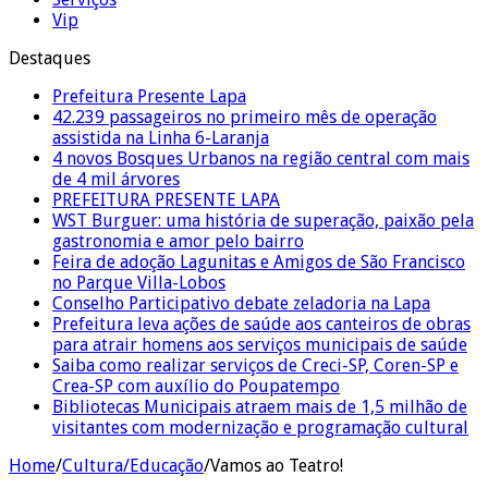
Vip
Destaques
Prefeitura Presente Lapa
42.239 passageiros no primeiro mês de operação
assistida na Linha 6-Laranja
4 novos Bosques Urbanos na região central com mais
de 4 mil árvores
PREFEITURA PRESENTE LAPA
WST Burguer: uma história de superação, paixão pela
gastronomia e amor pelo bairro
Feira de adoção Lagunitas e Amigos de São Francisco
no Parque Villa-Lobos
Conselho Participativo debate zeladoria na Lapa
Prefeitura leva ações de saúde aos canteiros de obras
para atrair homens aos serviços municipais de saúde
Saiba como realizar serviços de Creci-SP, Coren-SP e
Crea-SP com auxílio do Poupatempo
Bibliotecas Municipais atraem mais de 1,5 milhão de
visitantes com modernização e programação cultural
Home
/
Cultura/Educação
/
Vamos ao Teatro!