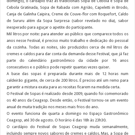
domingo), o cardápio traz as tradicionais Sopa de Cebola e Sopa de
Cebola Gratinada, Sopa de Rabada com Agrião, Capeletti in Brodo,
Canja de Galinha Caipira, Creme de Couve-flor com Roquefort, Caldo
de Sururu além da Sopa Surpresa (sabor revelado no dia), sabor
inesperado para aguçar o apetite do participante.
Mil litros por noite: para atender ao público que comparece todos os
anos nesse Festival, é preciso muito trabalho e dedicação do pessoal
da cozinha. Todas as noites, são produzidos cerca de mil litros de
cremes e caldos para dar conta da demanda desse Festival, que já faz
parte do calendário gastronômico da cidade por 16 anos
consecutivos e o público pode repetir quantas vezes quiser.
A base das sopas é preparada durante mais de 12 horas num
caldeirão gigante, de cerca de 200 litros. É preciso até um remo para
garantir a mistura exata para as receitas ficarem na medida certa.
O Festival de Sopas é realizado desde 2009, quando foi comemorado
os 40 anos da Ceagesp. Desde então, o Festival tornou-se um evento
anual de muita tradição nos meses mais frios do ano.
O evento funciona de quarta a domingo no Espaço Gastronômico
Ceagesp, até 30 de agosto. O horário é das 18h às 23h30.
O cardápio do Festival de Sopas Ceagesp muda semanalmente,
incluindo sempre novos sabores de cremes e caldos. Mas, a Sopa de