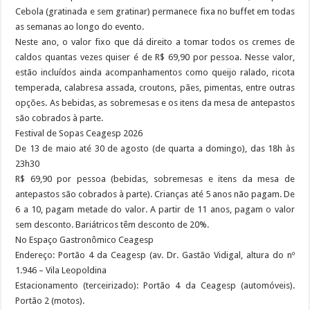
Cebola (gratinada e sem gratinar) permanece fixa no buffet em todas
as semanas ao longo do evento.
Neste ano, o valor fixo que dá direito a tomar todos os cremes de
caldos quantas vezes quiser é de R$ 69,90 por pessoa. Nesse valor,
estão incluídos ainda acompanhamentos como queijo ralado, ricota
temperada, calabresa assada, croutons, pães, pimentas, entre outras
opções. As bebidas, as sobremesas e os itens da mesa de antepastos
são cobrados à parte.
Festival de Sopas Ceagesp 2026
De 13 de maio até 30 de agosto (de quarta a domingo), das 18h às
23h30
R$ 69,90 por pessoa (bebidas, sobremesas e itens da mesa de
antepastos são cobrados à parte). Crianças até 5 anos não pagam. De
6 a 10, pagam metade do valor. A partir de 11 anos, pagam o valor
sem desconto. Bariátricos têm desconto de 20%.
No Espaço Gastronômico Ceagesp
Endereço: Portão 4 da Ceagesp (av. Dr. Gastão Vidigal, altura do nº
1.946 – Vila Leopoldina
Estacionamento (terceirizado): Portão 4 da Ceagesp (automóveis).
Portão 2 (motos).