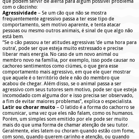
que podem servir de alerta para algum possível problema
com o cãozinho:
Agressividade
– Se um cão que não se mostra
frequentemente agressivo passa a ter esse tipo de
comportamento, sem motivo aparente, e tenta atacar
pessoas ou mesmo outros animais, é sinal de que algo não
está bem.
“Se o cão passou a ter atitudes agressivas ‘de uma hora para
outra’, pode ser que esteja muito estressado e precise
liberar mais energia. No caso de um novo animal ou
membro novo na família, por exemplo, isso pode causar no
cachoreo sentimentos como ciúmes, o que gera esse
comportamento mais agressivo, em que ele quer mostrar
que aquele é o território dele e não do membro que
acabou de chegar. Além disso, se o animal passa a ser
agressivo com seus tutores sem motivo, pode ser que esteja
incomodado com alguma dor e isso precisa ser observado,
a fim de evitar maiores problemas”, explica o especialista.
Latir ou chorar muito
– O latido é a forma do cachorro se
comunicar, uma vez que eles não falam, como os humanos.
Porém, um simples som emitido por ele pode ser muito
mais do que uma forma de chamar atenção de seu tutor.
Geralmente, eles latem ou choram quando estão com fome,
com sono, quando querem carinho e atenção, ou quando