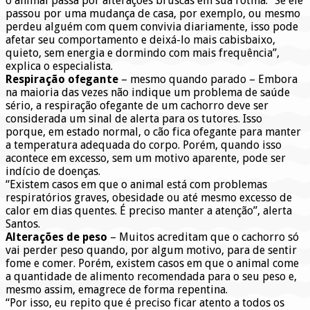
o animal passa por alterações bruscas em sua rotina. “Se ele
passou por uma mudança de casa, por exemplo, ou mesmo
perdeu alguém com quem convivia diariamente, isso pode
afetar seu comportamento e deixá-lo mais cabisbaixo,
quieto, sem energia e dormindo com mais frequência”,
explica o especialista.
Respiração ofegante
– mesmo quando parado – Embora
na maioria das vezes não indique um problema de saúde
sério, a respiração ofegante de um cachorro deve ser
considerada um sinal de alerta para os tutores. Isso
porque, em estado normal, o cão fica ofegante para manter
a temperatura adequada do corpo. Porém, quando isso
acontece em excesso, sem um motivo aparente, pode ser
indício de doenças.
“Existem casos em que o animal está com problemas
respiratórios graves, obesidade ou até mesmo excesso de
calor em dias quentes. É preciso manter a atenção”, alerta
Santos.
Alterações de peso
– Muitos acreditam que o cachorro só
vai perder peso quando, por algum motivo, para de sentir
fome e comer. Porém, existem casos em que o animal come
a quantidade de alimento recomendada para o seu peso e,
mesmo assim, emagrece de forma repentina.
“Por isso, eu repito que é preciso ficar atento a todos os