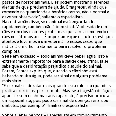
passos de nossos animais. Eles podem mostrar diferentes
alertas de que precisam de ajuda. Emagrecer, ainda que
comendo na quantidade e horários certos, não é normal e
deve ser observado”, salienta o especialista.
Na contramão disso, se o animal está engordando
rapidamente, também não é bom sinal. “A obesidade em
cães é um dos maiores problemas que vem acometendo os
cães nos últimos anos. É importante que os tutores estejam
atentos e levem-os a um veterinário nesses casos, que
indicará o melhor tratamento para resolver o problema”,
completa.
Sede em excesso
– Todo animal deve beber água, isso é
extremamente importante para a saúde dele, afinal, já se
sabe que a desidratação prejudica a saúde do animal.
Porém, Santos explica que, quando o cãozinho está
bebendo muita água, pode ser sinal de algum problema
mais sério.
“É normal se hidratar mais quando está calor ou quando se
pratica exercícios, por exemplo. Mas, se a ingestão de água
aparecer sem nenhuma causa aparente, é preciso procurar
um especialista, pois pode ser sinal de doenças renais ou
diabetes, por exemplo”, finaliza o especialista.
Sobre Cleber Santos
– Especialista em comportamento