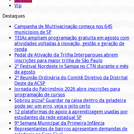
Vip
Destaques
Campanha de Multivacinação começa nos 645
municípios de SP
TEIAs ampliam programação gratuita em agosto com
atividades voltadas à inovação, gestão e geração de
renda
Pedal de Ativação da Trilha Interparques abrem
inscrições para maior trilha de São Paulo
2º Festival Nordeste in Sampa no CTN durante o mês
de agosto
2ª Reunião Ordinária do Comitê Diretivo da Distrital
Oeste da ACSP
Jornada do Patrimônio 2026 abre inscrições para
programação de cursos
Sobrou pizza? Guardar na caixa dentro da geladeira
pode ser um erro, veja o jeito certo
12 plataformas de apoio à aprendizagem usadas por
estudantes da rede estadual SP
9ª Semana Municipal da Primeira Infância
Representantes de bairros apresentam demandas de