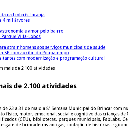
ida na Linha 6-Laranja
 4 mil árvores
gastronomia e amor pelo bairro
o Parque Villa-Lobos
para atrair homens aos serviços municipais de saúde
Crea-SP com auxílio do Poupatempo
isitantes com modernização e programação cultural
m mais de 2.100 atividades
ais de 2.100 atividades
e de 23 a 31 de maio a 8ª Semana Municipal do Brincar com ma
 físico, motor, emocional, social e cognitivo das crianças de 0
ificados (CEU), bibliotecas, parques municipais, FabLabs, Ce
resgate de brincadeiras antigas, contação de histórias e ginca