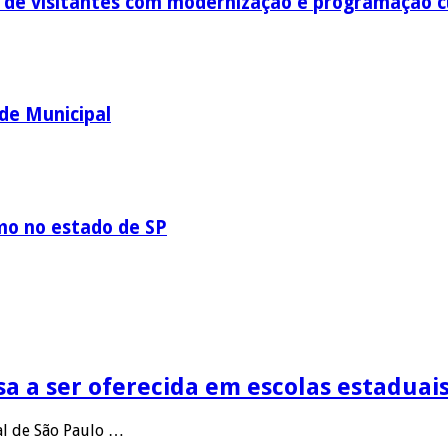
o de visitantes com modernização e programação c
ede Municipal
mo no estado de SP
sa a ser oferecida em escolas estaduais
al de São Paulo …