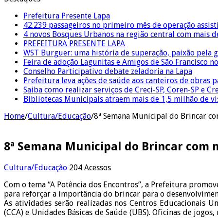
Prefeitura Presente Lapa
42.239 passageiros no primeiro mês de operação assist
4 novos Bosques Urbanos na região central com mais de
PREFEITURA PRESENTE LAPA
WST Burguer: uma história de superação, paixão pela 
Feira de adoção Lagunitas e Amigos de São Francisco n
Conselho Participativo debate zeladoria na Lapa
Prefeitura leva ações de saúde aos canteiros de obras 
Saiba como realizar serviços de Creci-SP, Coren-SP e 
Bibliotecas Municipais atraem mais de 1,5 milhão de v
Home
/
Cultura/Educação
/
8ª Semana Municipal do Brincar co
8ª Semana Municipal do Brincar com m
Cultura/Educação
204 Acessos
Com o tema “A Potência dos Encontros”, a Prefeitura promov
para reforçar a importância do brincar para o desenvolvimento
As atividades serão realizadas nos Centros Educacionais Un
(CCA) e Unidades Básicas de Saúde (UBS). Oficinas de jogos, 