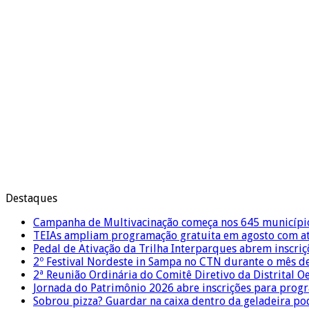
Destaques
Campanha de Multivacinação começa nos 645 municípi
TEIAs ampliam programação gratuita em agosto com ati
Pedal de Ativação da Trilha Interparques abrem inscriç
2º Festival Nordeste in Sampa no CTN durante o mês d
2ª Reunião Ordinária do Comitê Diretivo da Distrital O
Jornada do Patrimônio 2026 abre inscrições para prog
Sobrou pizza? Guardar na caixa dentro da geladeira pode