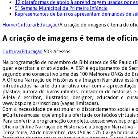
12 plataformas de apoio à aprendizagem usadas por es
9ª Semana Municipal da Primeira Infância
Representantes de bairros apresentam demandas de zel
Home
/
Cultura/Educação
/
A criação de imagens é tema de ofic
A criação de imagens é tema de oficin
Cultura/Educação
503 Acessos
Na programação de novembro da Biblioteca de São Paulo (BSP
quer exercitar a criatividade. A BSP é equipamento da Secr
segundo ano consecutivo uma das 100 Melhores ONGs do Bra
A Oficina Narração de Histórias e a Imagem Narrativa está 
introduzidos na arte da narrativa oral com a apresentação 
plástica, autora de livros infantis, contadora de histórias
Vilela é escritor, ilustrador, designer, educador e cur
www.bsp.org.br/inscricao (vagas limitadas).
Com a necessidade de estimular o distanciamento social e o
#Culturaemcasa, que amplia a oferta de conteúdos virtuais
Para conferir a programação completa, acesse: www.bsp.org.b
Oficina Online Narração de Histórias e a Imagem Narrativa – 
Terça-feira, 24 de novembro, das 15h às 17h. Carga horária: 