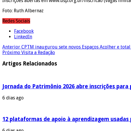
Inscrições abertas em www.bsp.org.br/inscricao (vagas limit
Foto: Ruth Albernaz
Redes Sociais
Facebook
LinkedIn
Anterior
CPTM inaugurou sete novos Espaços Acolher e total
Próximo
Visita a Redação
Artigos Relacionados
Jornada do Patrimônio 2026 abre inscrições para
6 dias ago
12 plataformas de apoio à aprendizagem usadas 
6 dias ago