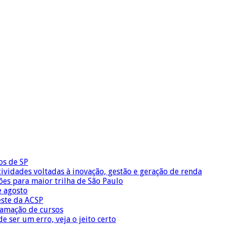
os de SP
vidades voltadas à inovação, gestão e geração de renda
ões para maior trilha de São Paulo
e agosto
este da ACSP
ramação de cursos
 ser um erro, veja o jeito certo