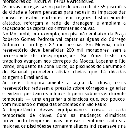
moradores do Tucuruvi, Perus e Aricanduva.
As novas entregas fazem parte de uma rede de 55 piscinões
da cidade e foram pensadas para reduzir os impactos das
chuvas e evitar enchentes em regiões historicamente
afetadas, reforçam a rede de drenagem e ampliam a
capacidade da capital de enfrentar as chuvas.
No Morumbi, por exemplo, um piscinão embaixo da Praça
Roberto Gomes Pedrosa vai captar as águas do Córrego
Antonico e proteger 87 mil pessoas. Em Moema, outro
reservatório deve beneficiar 200 mil moradores, sem a
necessidade de desapropriações. Na Zona Leste, os
trabalhos avançam nos córregos da Mooca, Lapenna e Rio
Verde, enquanto na Zona Norte, os piscinões do Carumbé e
do Bananal prometem aliviar cheias que há décadas
atingem a Brasilândia.
Ao reter temporariamente a água da chuva, esses
reservatórios reduzem a pressão sobre córregos e galerias
e evitam que bairros inteiros fiquem submersos durante
temporais — uma engenharia silenciosa que, aos poucos,
vem mudando o mapa das enchentes em São Paulo.
A importância desses equipamentos cresce a cada
temporada de chuva. Com as mudanças climáticas
provocando temporais mais intensos e volumes cada vez
maiores, os piscinões se tornaram aliados indispensáveis na