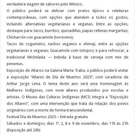
verdadeira viagem de sabores pelo México.
O público poderá se deliciar com pratos típicos e releituras
contemporâneas, com opções que atendem a todos os gostos,
incluindo alternativas vegetarianas e veganas. Entre as opções,
destaque para: tacos, burritos, quesadillas, papas rellenas margaritas;
Chicharrón con guacamole (torresmo);
Tacos de cogumelos, nachos veganos e shimeji, entre as opções
vegetarianas e veganas; Guacamole com totopos; e para refrescar, a
tradicional Michelada — bebida à base de cerveja com mix de
pimentas.
Exposição de Altares: na Galeria Marta Traba, o público poderá visitar
a exposição “Altares de Día de Muertos 2025”, com curadoria de
Arthur Jorge Lima. O tema deste ano será uma homenagem às
Mulheres Indígenas, com nove altares produzidos por escolas e
artistas. O Museu das Culturas Indígenas (MCI) integra a “Exposição
dos Altares”, com uma intervenção que trata da relação dos povos
originários com a morte de forma transcendental.
Festival Día de Muertos 2025 – Entrada gratuita
Sábados e domingos, dias 1º, 2, 8 e 9 de novembro, das 11h às 21h
(Exposição até 20h)