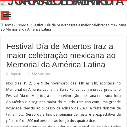
Campanha de Multivacinação começa nos 645 municípios de SP
Home
/
Especial
/
Festival Día de Muertos traz a maior celebração mexicana
ao Memorial da América Latina
TEIAs ampliam programação gratuita em agosto com atividades voltadas à inovaç
Pedal de Ativação da Trilha Interparques abrem inscrições para maior trilha de S
Festival Día de Muertos traz a
2º Festival Nordeste in Sampa no CTN durante o mês de agosto
maior celebração mexicana ao
2ª Reunião Ordinária do Comitê Diretivo da Distrital Oeste da ACSP
Memorial da América Latina
Jornada do Patrimônio 2026 abre inscrições para programação de cursos
Especial
582 Acessos
Sobrou pizza? Guardar na caixa dentro da geladeira pode ser um erro, veja o jeito
Nos dias 1º, 2, 8 e 9 de novembro, das 11h às 21h, acontece no
12 plataformas de apoio à aprendizagem usadas por estudantes da rede estadual 
Memorial da América Latina, na Barra Funda, com entrada gratuita, o
Festival Día de Muertos, a maior celebração mexicana realizada fora
9ª Semana Municipal da Primeira Infância
do México e a segunda maior do mundo. Este ano com uma grande
Representantes de bairros apresentam demandas de zeladoria na Casa Civil
novidade, devido ao sucesso da edição de 2024, a festa dobrou de
tamanho… Serão dois fins de semana de festa e a expectativa de
público é de 200 mil pessoas ao longo dos quatro dias.
O evento vai ocupar os dois lados do Memorial da América Latina