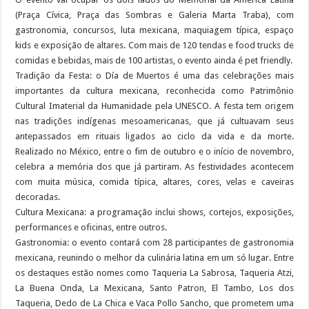
(Praça Cívica, Praça das Sombras e Galeria Marta Traba), com
gastronomia, concursos, luta mexicana, maquiagem típica, espaço
kids e exposição de altares. Com mais de 120 tendas e food trucks de
comidas e bebidas, mais de 100 artistas, o evento ainda é pet friendly.
Tradição da Festa: o Día de Muertos é uma das celebrações mais
importantes da cultura mexicana, reconhecida como Patrimônio
Cultural Imaterial da Humanidade pela UNESCO. A festa tem origem
nas tradições indígenas mesoamericanas, que já cultuavam seus
antepassados em rituais ligados ao ciclo da vida e da morte.
Realizado no México, entre o fim de outubro e o início de novembro,
celebra a memória dos que já partiram. As festividades acontecem
com muita música, comida típica, altares, cores, velas e caveiras
decoradas.
Cultura Mexicana: a programação inclui shows, cortejos, exposições,
performances e oficinas, entre outros.
Gastronomia: o evento contará com 28 participantes de gastronomia
mexicana, reunindo o melhor da culinária latina em um só lugar. Entre
os destaques estão nomes como Taqueria La Sabrosa, Taqueria Atzi,
La Buena Onda, La Mexicana, Santo Patron, El Tambo, Los dos
Taqueria, Dedo de La Chica e Vaca Pollo Sancho, que prometem uma