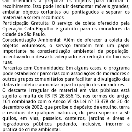
são orientados a preparar os objetos para facilitar o
recolhimento. Isso pode incluir desmontar móveis grandes,
embalar objetos cortantes ou pontiagudos e separar os
materiais a serem recolhidos.
Participação Gratuita: O serviço de coleta oferecido pela
Operação Cata-Bagulho é gratuito para os moradores da
cidade de São Paulo.
Conscientização Ambiental: Além de oferecer a coleta de
objetos volumosos, o serviço também tem um papel
importante na conscientização ambiental da população,
incentivando o descarte adequado e a redução do lixo nas
ruas.
Parcerias com Comunidades: Em alguns casos, o programa
pode estabelecer parcerias com associações de moradores e
outros grupos comunitários para facilitar a divulgação das
datas de coleta e aumentar a participação dos moradores.
O descarte irregular de material em vias públicas está
sujeito a multa de R$ R$ 26.856,15, nos termos do artigo
161 combinado com o Anexo VI da Lei nº 13.478 de 30 de
dezembro de 2002, que proíbe o depósito de entulho, terra
e resíduos de qualquer natureza, de peso superior a 50
quilos, em vias, passeios, canteiros, jardins e áreas e
logradouros públicos; podendo, inclusive, incorrer a
prática de crime ambiental.