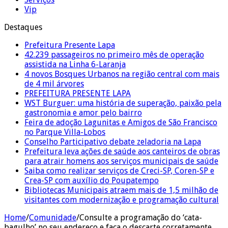
Vip
Destaques
Prefeitura Presente Lapa
42.239 passageiros no primeiro mês de operação
assistida na Linha 6-Laranja
4 novos Bosques Urbanos na região central com mais
de 4 mil árvores
PREFEITURA PRESENTE LAPA
WST Burguer: uma história de superação, paixão pela
gastronomia e amor pelo bairro
Feira de adoção Lagunitas e Amigos de São Francisco
no Parque Villa-Lobos
Conselho Participativo debate zeladoria na Lapa
Prefeitura leva ações de saúde aos canteiros de obras
para atrair homens aos serviços municipais de saúde
Saiba como realizar serviços de Creci-SP, Coren-SP e
Crea-SP com auxílio do Poupatempo
Bibliotecas Municipais atraem mais de 1,5 milhão de
visitantes com modernização e programação cultural
Home
/
Comunidade
/
Consulte a programação do ‘cata-
bagulho’ no seu endereço e faça o descarte corretamente