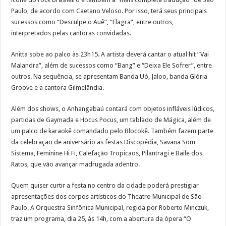
Paulo, de acordo com Caetano Veloso. Por isso, terá seus principais
sucessos como “Desculpe o Auê”, “Flagra”, entre outros,
interpretados pelas cantoras convidadas.
Anitta sobe ao palco às 23h15. A artista deverá cantar o atual hit “Vai
Malandra”, além de sucessos como “Bang” e “Deixa Ele Sofrer”, entre
outros. Na sequência, se apresentam Banda Uó, Jaloo, banda Glória
Groove e a cantora Gilmelândia.
Além dos shows, o Anhangabaú contará com objetos infláveis lúdicos,
partidas de Gaymada e Hocus Pocus, um tablado de Mágica, além de
um palco de karaokê comandado pelo Blocokê. Também fazem parte
da celebração de aniversário as festas Discopédia, Savana Som
Sistema, Feminine Hi Fi, Calefação Tropicaos, Pilantragi e Baile dos
Ratos, que vão avançar madrugada adentro.
Quem quiser curtir a festa no centro da cidade poderá prestigiar
apresentações dos corpos artísticos do Theatro Municipal de São
Paulo. A Orquestra Sinfônica Municipal, regida por Roberto Minczuk,
traz um programa, dia 25, às 14h, com a abertura da ópera “O