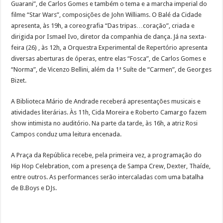
Guarani”, de Carlos Gomes e também o tema e a marcha imperial do
filme “Star Wars”, composições de John Williams. O Balé da Cidade
apresenta, às 19h, a coreografia “Das tripas…coração”, criada e
dirigida por Ismael Ivo, diretor da companhia de dança. Já na sexta-
feira (26) , às 12h, a Orquestra Experimental de Repertório apresenta
diversas aberturas de óperas, entre elas “Fosca”, de Carlos Gomes e
“Norma”, de Vicenzo Bellini, além da 1ª Suíte de “Carmen”, de Georges
Bizet.
A Biblioteca Mário de Andrade receberá apresentações musicais e
atividades literárias. Às 11h, Cida Moreira e Roberto Camargo fazem
show intimista no auditório. Na parte da tarde, às 16h, a atriz Rosi
Campos conduz uma leitura encenada.
A Praça da República recebe, pela primeira vez, a programação do
Hip Hop Celebration, com a presença de Sampa Crew, Dexter, Thaíde,
entre outros. As performances serão intercaladas com uma batalha
de B.Boys e DJs.