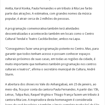
Anitta, Karol Konka, Paula Fernandes e um tributo à Rita Lee farão
parte das atrações. A estimativa, com grandes nomes da música
popular, é atrair cerca de 2 milhões de pessoas.
A programação comemorativa também terá atividades
descentralizadas e acontecerão também em locais como o Centro
Cultural Tendal e Teatro Cacilda Becker, ambos na Lapa.
“Conseguimos fazer uma programação potente no Centro. Mas, para
garantir que todos tenham acesso e possam conhecer espaços
culturais próximos de suas casas, em todas as regiões da cidade, é
muito importante que tenhamos também programação nos centros
culturais e teatros”, afirma o secretário municipal de Cultura, André
Sturm.
A abertura dos shows no Vale do Anhangabaú, em 25 de janeiro, ao
meio-dia, fica por conta da cantora Paula Fernandes. A partir das 15h,
Letrux, Tulipa Ruiz, Raquel Virgínia e Thiago França fazem um tributo à
cantora Rita Lee. A inspiradora desta homenagem é considerada
ícone do rock brasileiro e também a “mais completa tradução” de São