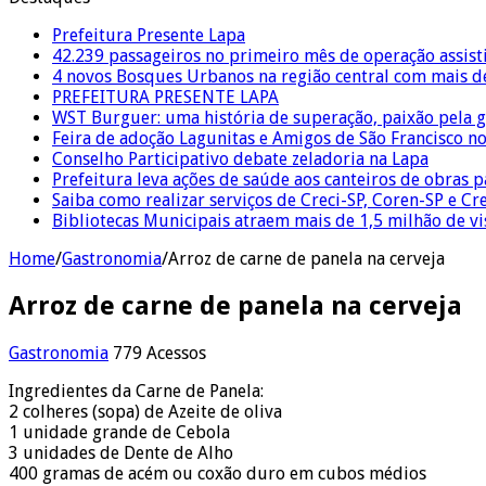
Prefeitura Presente Lapa
42.239 passageiros no primeiro mês de operação assist
4 novos Bosques Urbanos na região central com mais de
PREFEITURA PRESENTE LAPA
WST Burguer: uma história de superação, paixão pela 
Feira de adoção Lagunitas e Amigos de São Francisco n
Conselho Participativo debate zeladoria na Lapa
Prefeitura leva ações de saúde aos canteiros de obras 
Saiba como realizar serviços de Creci-SP, Coren-SP e 
Bibliotecas Municipais atraem mais de 1,5 milhão de v
Home
/
Gastronomia
/
Arroz de carne de panela na cerveja
Arroz de carne de panela na cerveja
Gastronomia
779 Acessos
Ingredientes da Carne de Panela:
2 colheres (sopa) de Azeite de oliva
1 unidade grande de Cebola
3 unidades de Dente de Alho
400 gramas de acém ou coxão duro em cubos médios