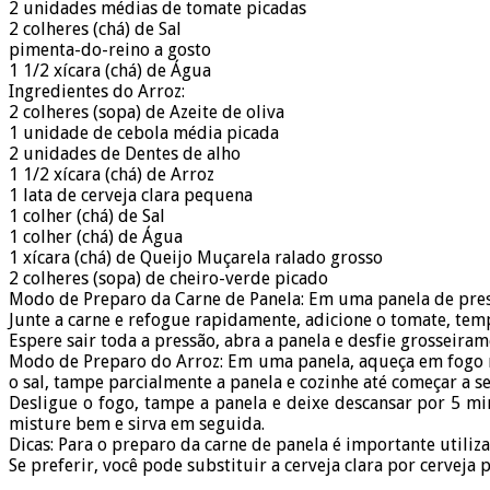
2 unidades médias de tomate picadas
2 colheres (chá) de Sal
pimenta-do-reino a gosto
1 1/2 xícara (chá) de Água
Ingredientes do Arroz:
2 colheres (sopa) de Azeite de oliva
1 unidade de cebola média picada
2 unidades de Dentes de alho
1 1/2 xícara (chá) de Arroz
1 lata de cerveja clara pequena
1 colher (chá) de Sal
1 colher (chá) de Água
1 xícara (chá) de Queijo Muçarela ralado grosso
2 colheres (sopa) de cheiro-verde picado
Modo de Preparo da Carne de Panela: Em uma panela de press
Junte a carne e refogue rapidamente, adicione o tomate, temp
Espere sair toda a pressão, abra a panela e desfie grosseiram
Modo de Preparo do Arroz: Em uma panela, aqueça em fogo méd
o sal, tampe parcialmente a panela e cozinhe até começar a s
Desligue o fogo, tampe a panela e deixe descansar por 5 mi
misture bem e sirva em seguida.
Dicas: Para o preparo da carne de panela é importante utiliz
Se preferir, você pode substituir a cerveja clara por cerveja p