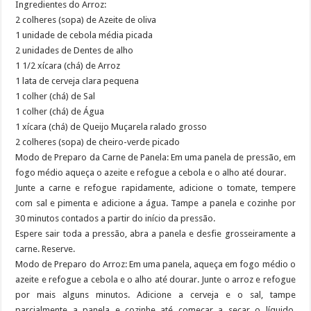
Ingredientes do Arroz:
2 colheres (sopa) de Azeite de oliva
1 unidade de cebola média picada
2 unidades de Dentes de alho
1 1/2 xícara (chá) de Arroz
1 lata de cerveja clara pequena
1 colher (chá) de Sal
1 colher (chá) de Água
1 xícara (chá) de Queijo Muçarela ralado grosso
2 colheres (sopa) de cheiro-verde picado
Modo de Preparo da Carne de Panela: Em uma panela de pressão, em
fogo médio aqueça o azeite e refogue a cebola e o alho até dourar.
Junte a carne e refogue rapidamente, adicione o tomate, tempere
com sal e pimenta e adicione a água. Tampe a panela e cozinhe por
30 minutos contados a partir do início da pressão.
Espere sair toda a pressão, abra a panela e desfie grosseiramente a
carne. Reserve.
Modo de Preparo do Arroz: Em uma panela, aqueça em fogo médio o
azeite e refogue a cebola e o alho até dourar. Junte o arroz e refogue
por mais alguns minutos. Adicione a cerveja e o sal, tampe
parcialmente a panela e cozinhe até começar a secar o líquido.