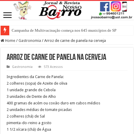
Campanha de Multivacinação começa nos 645 municípios de SP
Home
/
Gastronomia
/
Arroz de carne de panela na cerveja
Arroz de carne de panela na cerveja
Gastronomia
573 Acessos
Ingredientes da Carne de Panela:
2 colheres (sopa) de Azeite de oliva
1 unidade grande de Cebola
3 unidades de Dente de Alho
400 gramas de acém ou coxão duro em cubos médios
2 unidades médias de tomate picadas
2 colheres (chá) de Sal
pimenta-do-reino a gosto
1 1/2 xícara (chá) de Água