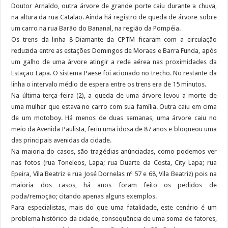
Doutor Arnaldo, outra árvore de grande porte caiu durante a chuva,
na altura da rua Catalão. Ainda há registro de queda de árvore sobre
um carro na rua Barão do Bananal, na região da Pompéia.
Os trens da linha 8-Diamante da CPTM ficaram com a circulação
reduzida entre as estações Domingos de Moraes e Barra Funda, após
um galho de uma árvore atingir a rede aérea nas proximidades da
Estação Lapa. O sistema Paese foi acionado no trecho. No restante da
linha o intervalo médio de espera entre os trens era de 15 minutos.
Na última terça-feira (2), a queda de uma árvore levou a morte de
uma mulher que estava no carro com sua família. Outra caiu em cima
de um motoboy. Há menos de duas semanas, uma árvore caiu no
meio da Avenida Paulista, feriu uma idosa de 87 anos e bloqueou uma
das principais avenidas da cidade.
Na maioria do casos, são tragédias anúnciadas, como podemos ver
nas fotos (rua Toneleos, Lapa; rua Duarte da Costa, City Lapa; rua
Epeira, Vila Beatriz e rua José Dornelas nº 57 e 68, Vila Beatriz) pois na
maioria dos casos, há anos foram feito os pedidos de
poda/remoção; citando apenas alguns exemplos.
Para especialistas, mais do que uma fatalidade, este cenário é um
problema histórico da cidade, consequência de uma soma de fatores,