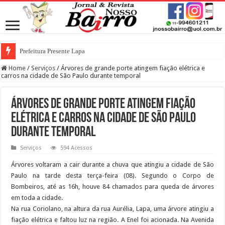
Prefeitura Presente Lapa
42.239 passageiros no primeiro mês de operação assistida na Linha 6-Laran
Home
/
Serviços
/
Árvores de grande porte atingem fiação elétrica e
carros na cidade de São Paulo durante temporal
Árvores de grande porte atingem fiação
elétrica e carros na cidade de São Paulo
durante temporal
Serviços
594 Acessos
Árvores voltaram a cair durante a chuva que atingiu a cidade de São
Paulo na tarde desta terça-feira (08). Segundo o Corpo de
Bombeiros, até as 16h, houve 84 chamados para queda de árvores
em toda a cidade.
Na rua Coriolano, na altura da rua Aurélia, Lapa, uma árvore atingiu a
fiação elétrica e faltou luz na região. A Enel foi acionada. Na Avenida